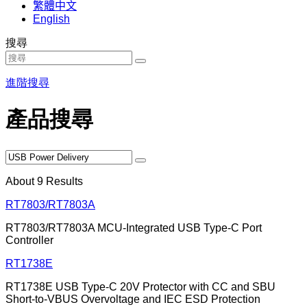
繁體中文
English
搜尋
進階搜尋
產品搜尋
About
9
Results
RT7803/RT7803A
RT7803/RT7803A MCU-Integrated USB Type-C Port
Controller
RT1738E
RT1738E USB Type-C 20V Protector with CC and SBU
Short-to-VBUS Overvoltage and IEC ESD Protection