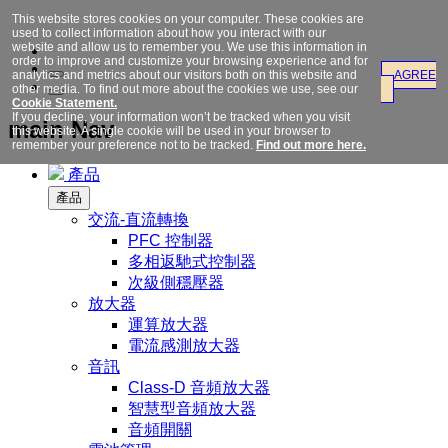
This website stores cookies on your computer. These cookies are
used to collect information about how you interact with our
website and allow us to remember you. We use this information in
order to improve and customize your browsing experience and for
analytics and metrics about our visitors both on this website and
AGREE
other media. To find out more about the cookies we use, see our
Cookie Statement.
If you decline, your information won’t be tracked when you visit
main Nav
this website. A single cookie will be used in your browser to
remember your preference not to be tracked.
Find out more here.
產品
產品
交流-直流轉換
PFC 控制器
多相返馳式控制器
次級側穩壓器
放大器
運算放大器
電流感測放大器
音訊
Class-D 音頻放大器
智慧型音頻放大器
音頻開關