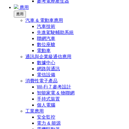
參考電壓產生器
應用
應用
汽車 & 電動車應用
汽車技術
先進駕駛輔助系統
聯網汽車
數位座艙
電動車
通訊與企業級通信應用
數據中心
網路與通訊
電信設備
消費性電子產品
Wi-Fi 7 參考設計
智能家電 & 物聯網
手持式裝置
個人電腦
工業應用
安全監控
電力 & 能源