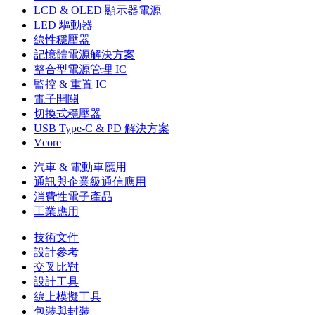
LCD & OLED 顯示器電源
LED 驅動器
線性穩壓器
記憶體電源解決方案
整合型電源管理 IC
監控 & 重置 IC
電子開關
切換式穩壓器
USB Type-C & PD 解決方案
Vcore
汽車 & 電動車應用
通訊與企業級通信應用
消費性電子產品
工業應用
技術文件
設計參考
交叉比對
設計工具
線上模擬工具
包裝與封裝