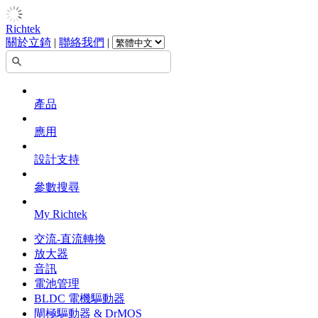
Richtek
關於立錡
|
聯絡我們
|
產品
應用
設計支持
參數搜尋
My Richtek
交流-直流轉換
放大器
音訊
電池管理
BLDC 電機驅動器
閘極驅動器 & DrMOS