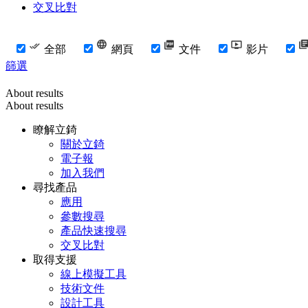
交叉比對
全部
網頁
文件
影片
篩選
About results
About results
瞭解立錡
關於立錡
電子報
加入我們
尋找產品
應用
參數搜尋
產品快速搜尋
交叉比對
取得支援
線上模擬工具
技術文件
設計工具