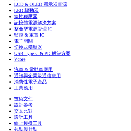
LCD & OLED 顯示器電源
LED 驅動器
線性穩壓器
記憶體電源解決方案
整合型電源管理 IC
監控 & 重置 IC
電子開關
切換式穩壓器
USB Type-C & PD 解決方案
Vcore
汽車 & 電動車應用
通訊與企業級通信應用
消費性電子產品
工業應用
技術文件
設計參考
交叉比對
設計工具
線上模擬工具
包裝與封裝