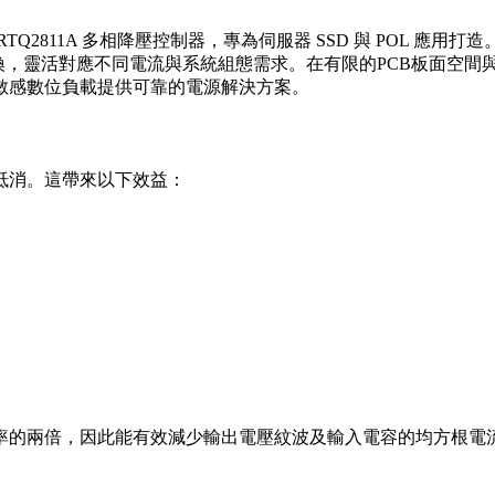
811A 多相降壓控制器，專為伺服器 SSD 與 POL 應用打造
llel 三種模式間切換，靈活對應不同電流與系統組態需求。在有限的PCB
敏感數位負載提供可靠的電源解決方案。
互抵消。這帶來以下效益：
率的兩倍，因此能有效減少輸出電壓紋波及輸入電容的均方根電