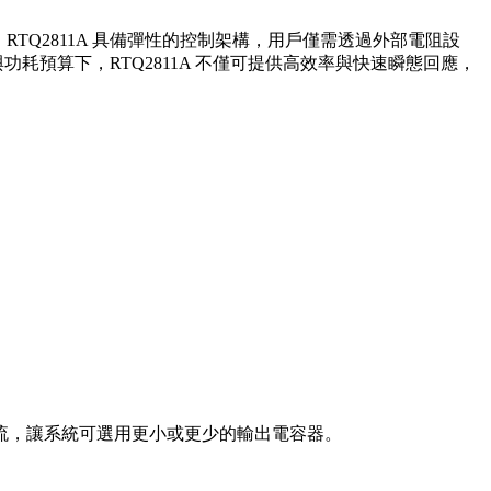
。RTQ2811A 具備彈性的控制架構，用戶僅需透過外部電阻設
板面空間與功耗預算下，RTQ2811A 不僅可提供高效率與快速瞬態回應，
流，讓系統可選用更小或更少的輸出電容器。