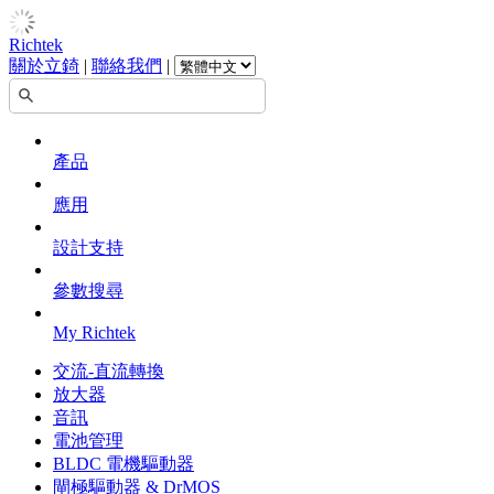
Richtek
關於立錡
|
聯絡我們
|
產品
應用
設計支持
參數搜尋
My Richtek
交流-直流轉換
放大器
音訊
電池管理
BLDC 電機驅動器
閘極驅動器 & DrMOS