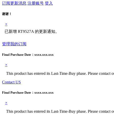
订阅更新消息
注册账号
登入
谢谢！
×
已新增 RT9527A 的更新通知。
管理我的订阅
Final Purchase Date：
xxxx.xxx.xxx
×
This product has entered its Last-Time-Buy phase. Please contact our
Contact US
Final Purchase Date：
xxxx.xxx.xxx
×
This product has entered its Last-Time-Buy phase. Please contact our