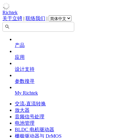
Richtek
关于立锜
|
联络我们
|
产品
应用
设计支持
参数搜寻
My Richtek
交流-直流转换
放大器
音频信号处理
电池管理
BLDC 电机驱动器
栅极驱动器与 DrMOS