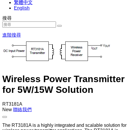
繁體中文
English
搜尋
進階搜尋
Wireless Power Transmitter
for 5W/15W Solution
RT3181A
New
聯絡我們
The RT3181A is a highly integrated and scalable solution for