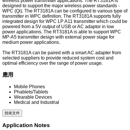
wireless power transmitter applications. The RT3181A is
designed to support the major wireless power standards -
WPC (Qi). The RT3181A can be configured to various type of
transmitter in WPC definition. The RT3181A supports fully
integrated design for WPC LP A11 transmitter which could be
powered from a 5V output of USB or AC adaptor in low
power applications. The RT3181A is able to support WPC
MP-A5 transmitter design with external power stage for
medium power applications.
The RT3181A can be paired with a smart AC adapter from
selected suppliers to provide reduced system cost and
optimal efficiency over the range of power usage.
應用
Mobile Phones
Phablets/Tablets
Wearable Devices
Medical and Industrial
技術文件
Application Notes