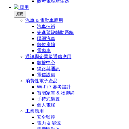
參考電壓產生器
應用
應用
汽車 & 電動車應用
汽車技術
先進駕駛輔助系統
聯網汽車
數位座艙
電動車
通訊與企業級通信應用
數據中心
網路與通訊
電信設備
消費性電子產品
Wi-Fi 7 參考設計
智能家電 & 物聯網
手持式裝置
個人電腦
工業應用
安全監控
電力 & 能源