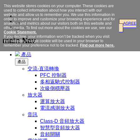
This website stores cookies on your computer. These cookies are
used to collect information about how you interact with our
website and allow us to remember you. We use this information in
order to improve and customize your browsing experience and for
analytics and metrics about our visitors both on this website and
AGREE
other media. To find out more about the cookies we use, see our
Cookie Statement.
If you decline, your information won’t be tracked when you visit
main Nav
this website. A single cookie will be used in your browser to
remember your preference not to be tracked.
Find out more here.
產品
產品
交流-直流轉換
PFC 控制器
多相返馳式控制器
次級側穩壓器
放大器
運算放大器
電流感測放大器
音訊
Class-D 音頻放大器
智慧型音頻放大器
音頻開關