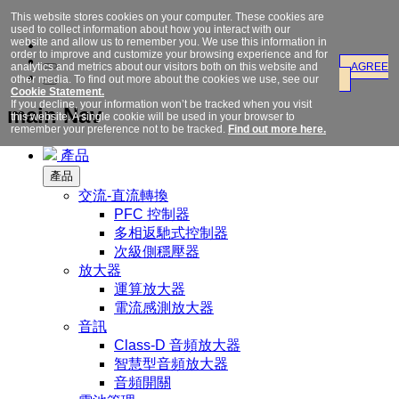
This website stores cookies on your computer. These cookies are
used to collect information about how you interact with our
website and allow us to remember you. We use this information in
order to improve and customize your browsing experience and for
analytics and metrics about our visitors both on this website and
AGREE
other media. To find out more about the cookies we use, see our
Cookie Statement.
If you decline, your information won’t be tracked when you visit
main Nav
this website. A single cookie will be used in your browser to
remember your preference not to be tracked.
Find out more here.
產品
產品
交流-直流轉換
PFC 控制器
多相返馳式控制器
次級側穩壓器
放大器
運算放大器
電流感測放大器
音訊
Class-D 音頻放大器
智慧型音頻放大器
音頻開關