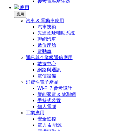
參考電壓產生器
應用
應用
汽車 & 電動車應用
汽車技術
先進駕駛輔助系統
聯網汽車
數位座艙
電動車
通訊與企業級通信應用
數據中心
網路與通訊
電信設備
消費性電子產品
Wi-Fi 7 參考設計
智能家電 & 物聯網
手持式裝置
個人電腦
工業應用
安全監控
電力 & 能源