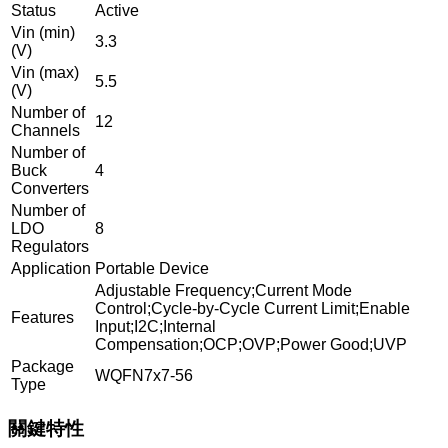
Status
Active
Vin (min)
3.3
(V)
Vin (max)
5.5
(V)
Number of
12
Channels
Number of
Buck
4
Converters
Number of
LDO
8
Regulators
Application
Portable Device
Adjustable Frequency;Current Mode
Control;Cycle-by-Cycle Current Limit;Enable
Features
Input;I2C;Internal
Compensation;OCP;OVP;Power Good;UVP
Package
WQFN7x7-56
Type
關鍵特性