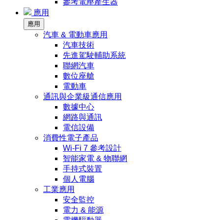
參考電壓產生器
應用
應用
汽車 & 電動車應用
汽車技術
先進駕駛輔助系統
聯網汽車
數位座艙
電動車
通訊與企業級通信應用
數據中心
網路與通訊
電信設備
消費性電子產品
Wi-Fi 7 參考設計
智能家電 & 物聯網
手持式裝置
個人電腦
工業應用
安全監控
電力 & 能源