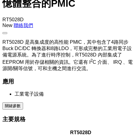
憶體整合的PMIC
RT5028D
New
聯絡我們
RT5028D 是高集成度的高性能 PMIC，其中包含了4路同步
Buck DC/DC 轉換器和8路LDO，可形成完整的工業用電子設
備電源系統。為了進行時序控制，RT5028D 內部集成了
2
EEPROM 用於存儲相關的資訊。它還有 I
C 介面、 IRQ 、電
源開/關等信號，可和主機之間進行交流。
應用
工業電子設備
關鍵參數
主要規格
RT5028D