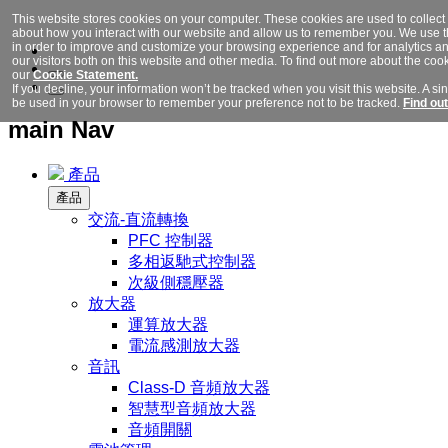
This website stores cookies on your computer. These cookies are used to collect
about how you interact with our website and allow us to remember you. We use t
in order to improve and customize your browsing experience and for analytics a
our visitors both on this website and other media. To find out more about the coo
our
Cookie Statement.
If you decline, your information won’t be tracked when you visit this website. A sin
be used in your browser to remember your preference not to be tracked.
Find ou
main Nav
產品
產品
交流-直流轉換
PFC 控制器
多相返馳式控制器
次級側穩壓器
放大器
運算放大器
電流感測放大器
音訊
Class-D 音頻放大器
智慧型音頻放大器
音頻開關