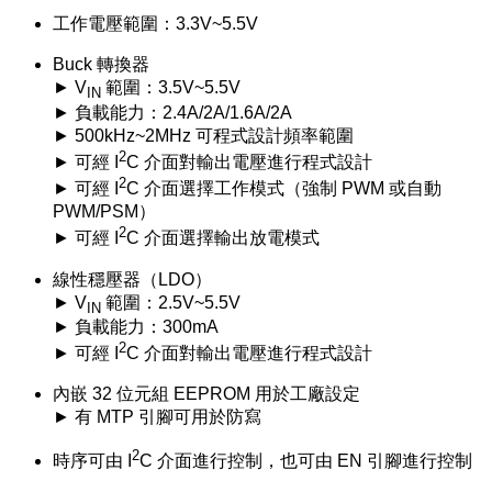
工作電壓範圍：3.3V~5.5V
Buck 轉換器
► V
範圍：3.5V~5.5V
IN
► 負載能力：2.4A/2A/1.6A/2A
► 500kHz~2MHz 可程式設計頻率範圍
2
► 可經 I
C 介面對輸出電壓進行程式設計
2
► 可經 I
C 介面選擇工作模式（強制 PWM 或自動
PWM/PSM）
2
► 可經 I
C 介面選擇輸出放電模式
線性穩壓器（LDO）
► V
範圍：2.5V~5.5V
IN
► 負載能力：300mA
2
► 可經 I
C 介面對輸出電壓進行程式設計
內嵌 32 位元組 EEPROM 用於工廠設定
► 有 MTP 引腳可用於防寫
2
時序可由 I
C 介面進行控制，也可由 EN 引腳進行控制