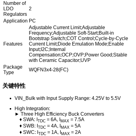
Number of
LDO
2
Regulators
Application
PC
Adjustable Current Limit;Adjustable
Frequency;Adjustable Soft-Start;Built-in
Bootstrap Switch;COT Control;Cycle-by-Cycle
Features
Current Limit;Diode Emulation Mode;Enable
Input;I2C;Internal
Compensation;OCP;OVP;Power Good;Stable
with Ceramic Capacitor;UVP
Package
WQFN3x4-28(FC)
Type
关键特性
VIN_Bulk with Input Supply Range: 4.25V to 5.5V
High Integration:
► Three High Efficiency Buck Converters
♦ SWA: I
= 6A, I
= 7.5A
TDC
MAX
♦ SWB: I
= 4A, I
= 5A
TDC
MAX
♦ SWC: I
= 1A, I
= 2A
TDC
MAX