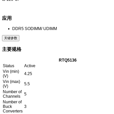
应用
DDR5 SODIMM/ UDIMM
关键参数
主要规格
RTQ5136
Status
Active
Vin (min)
4.25
(V)
Vin (max)
5.5
(V)
Number of
5
Channels
Number of
Buck
3
Converters