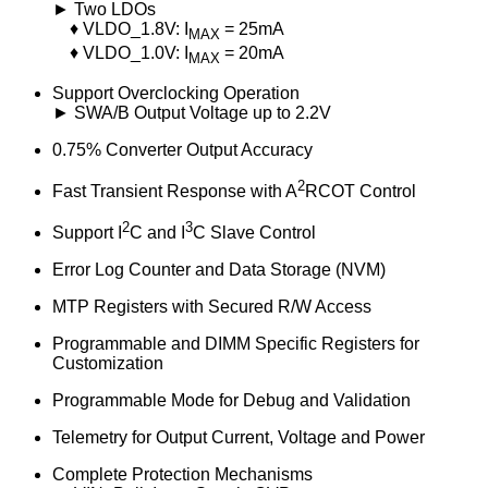
► Two LDOs
♦ VLDO_1.8V: I
= 25mA
MAX
♦ VLDO_1.0V: I
= 20mA
MAX
Support Overclocking Operation
► SWA/B Output Voltage up to 2.2V
0.75% Converter Output Accuracy
2
Fast Transient Response with A
RCOT Control
2
3
Support I
C and I
C Slave Control
Error Log Counter and Data Storage (NVM)
MTP Registers with Secured R/W Access
Programmable and DIMM Specific Registers for
Customization
Programmable Mode for Debug and Validation
Telemetry for Output Current, Voltage and Power
Complete Protection Mechanisms