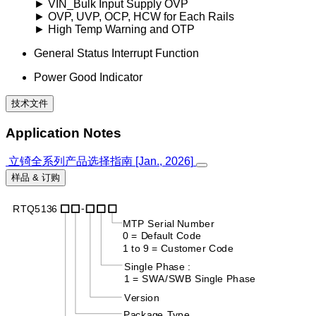
► VIN_Bulk Input Supply OVP
► OVP, UVP, OCP, HCW for Each Rails
► High Temp Warning and OTP
General Status Interrupt Function
Power Good Indicator
技术文件
Application Notes
立锜全系列产品选择指南 [Jan., 2026]
样品 & 订购