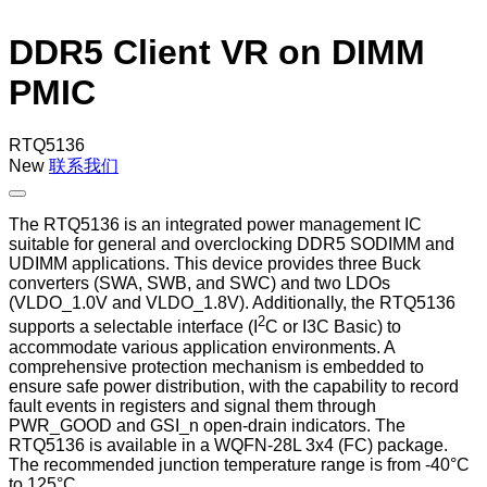
DDR5 Client VR on DIMM
PMIC
RTQ5136
New
联系我们
The RTQ5136 is an integrated power management IC
suitable for general and overclocking DDR5 SODIMM and
UDIMM applications. This device provides three Buck
converters (SWA, SWB, and SWC) and two LDOs
(VLDO_1.0V and VLDO_1.8V). Additionally, the RTQ5136
2
supports a selectable interface (I
C or I3C Basic) to
accommodate various application environments. A
comprehensive protection mechanism is embedded to
ensure safe power distribution, with the capability to record
fault events in registers and signal them through
PWR_GOOD and GSI_n open-drain indicators. The
RTQ5136 is available in a WQFN-28L 3x4 (FC) package.
The recommended junction temperature range is from -40°C
to 125°C.