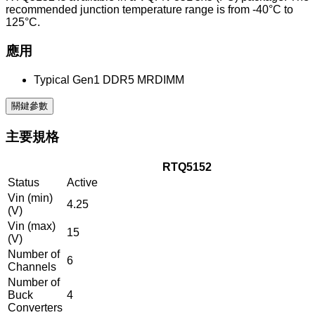
recommended junction temperature range is from -40°C to
125°C.
應用
Typical Gen1 DDR5 MRDIMM
關鍵參數
主要規格
RTQ5152
Status
Active
Vin (min)
4.25
(V)
Vin (max)
15
(V)
Number of
6
Channels
Number of
Buck
4
Converters