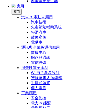
參考電壓產生器
應用
應用
汽車 & 電動車應用
汽車技術
先進駕駛輔助系統
聯網汽車
數位座艙
電動車
通訊與企業級通信應用
數據中心
網路與通訊
電信設備
消費性電子產品
Wi-Fi 7 參考設計
智能家電 & 物聯網
手持式裝置
個人電腦
工業應用
安全監控
電力 & 能源