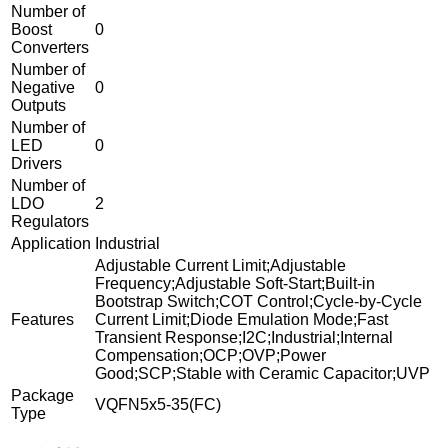
Number of
Boost
0
Converters
Number of
Negative
0
Outputs
Number of
LED
0
Drivers
Number of
LDO
2
Regulators
Application
Industrial
Adjustable Current Limit;Adjustable
Frequency;Adjustable Soft-Start;Built-in
Bootstrap Switch;COT Control;Cycle-by-Cycle
Features
Current Limit;Diode Emulation Mode;Fast
Transient Response;I2C;Industrial;Internal
Compensation;OCP;OVP;Power
Good;SCP;Stable with Ceramic Capacitor;UVP
Package
VQFN5x5-35(FC)
Type