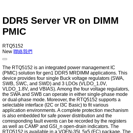
DDR5 Server VR on DIMM
PMIC
RTQ5152
New
聯絡我們
The RTQ5152 is an integrated power management IC
(PMIC) solution for gen1 DDR5 MRDIMM applications. This
device provides four single Buck voltage regulators (SWA,
SWB, SWC, and SWD) and 3 LDOs (VLDO_1.0V,
VLDO_1.8V, and VBIAS). Among the four voltage regulators,
the SWA and SWB can operate in either single-phase mode
or dual-phase mode. Moreover, the RTQ5152 supports a
selectable interface (I2C or I3C Basic) to fit various
application environments. A complete protection mechanism
is also embedded for safe power distribution and the
corresponding fault events can be recorded by the registers
as well as CAMP and GSI_n open-drain indicators. The
RTQ5152 is available in a VQFN-35L 5x5 (FC) package. The