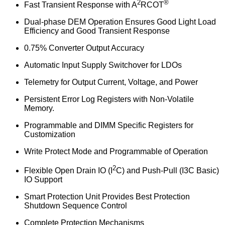
2
®
Fast Transient Response with A
RCOT
Dual-phase DEM Operation Ensures Good Light Load
Efficiency and Good Transient Response
0.75% Converter Output Accuracy
Automatic Input Supply Switchover for LDOs
Telemetry for Output Current, Voltage, and Power
Persistent Error Log Registers with Non-Volatile
Memory.
Programmable and DIMM Specific Registers for
Customization
Write Protect Mode and Programmable of Operation
2
Flexible Open Drain IO (I
C) and Push-Pull (I3C Basic)
IO Support
Smart Protection Unit Provides Best Protection
Shutdown Sequence Control
Complete Protection Mechanisms