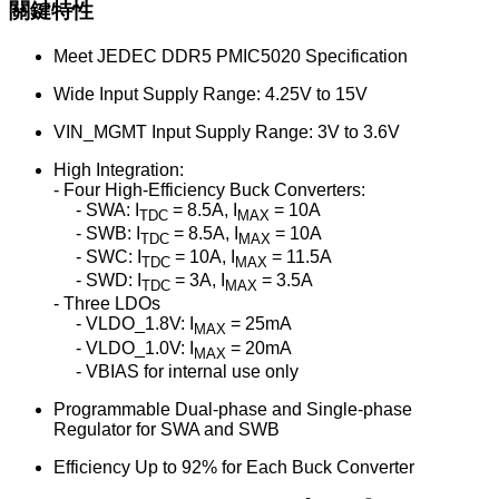
關鍵特性
Meet JEDEC DDR5 PMIC5020 Specification
Wide Input Supply Range: 4.25V to 15V
VIN_MGMT Input Supply Range: 3V to 3.6V
High Integration:
- Four High-Efficiency Buck Converters:
- SWA: I
= 8.5A, I
= 10A
TDC
MAX
- SWB: I
= 8.5A, I
= 10A
TDC
MAX
- SWC: I
= 10A, I
= 11.5A
TDC
MAX
- SWD: I
= 3A, I
= 3.5A
TDC
MAX
- Three LDOs
- VLDO_1.8V: I
= 25mA
MAX
- VLDO_1.0V: I
= 20mA
MAX
- VBIAS for internal use only
Programmable Dual-phase and Single-phase
Regulator for SWA and SWB
Efficiency Up to 92% for Each Buck Converter