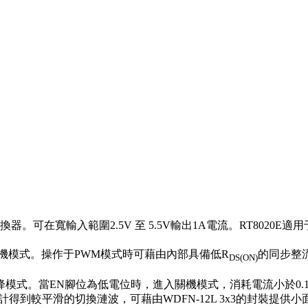
C 轉換器。可在寬輸入範圍2.5V 至 5.5V輸出1A電流。RT80
以及關機模式。操作于PWM模式時可藉由內部具備低R
的同步整
DS(ON)
壓降模式。當EN腳位為低電位時，進入關機模式，消耗電流小於0.1
計得到較平滑的切換漣波，可藉由WDFN-12L 3x3的封裝提供