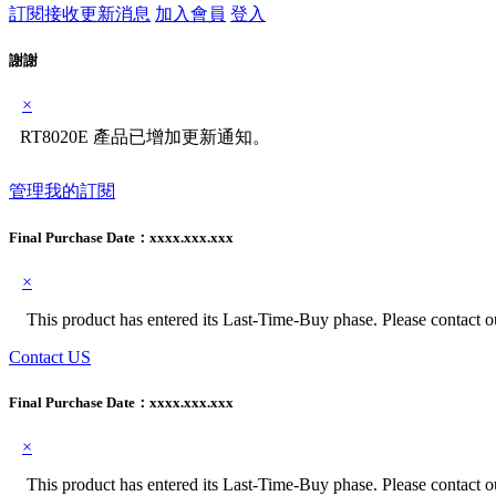
訂閱接收更新消息
加入會員
登入
謝謝
×
RT8020E 產品已增加更新通知。
管理我的訂閱
Final Purchase Date：
xxxx.xxx.xxx
×
This product has entered its Last-Time-Buy phase. Please contact our
Contact US
Final Purchase Date：
xxxx.xxx.xxx
×
This product has entered its Last-Time-Buy phase. Please contact our