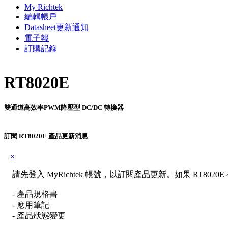
My Richtek
編輯帳戶
Datasheet更新通知
電子報
訂購記錄
RT8020E
雙通道高效率PWM降壓型 DC/DC 轉換器
訂閱 RT8020E 產品更新消息
×
請先登入 MyRichtek 帳號，以訂閱產品更新。如果 RT80
- 產品規格書
- 應用筆記
- 產品狀態變更