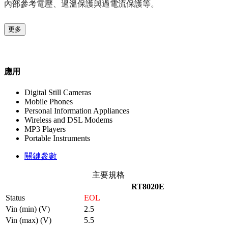
內部參考電壓、過溫保護與過電流保護等。
更多
應用
Digital Still Cameras
Mobile Phones
Personal Information Appliances
Wireless and DSL Modems
MP3 Players
Portable Instruments
關鍵參數
主要規格
RT8020E
Status
EOL
Vin (min) (V)
2.5
Vin (max) (V)
5.5