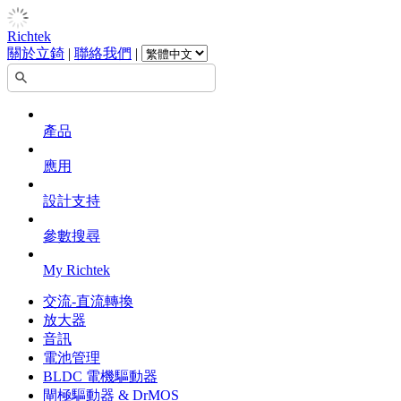
Richtek
關於立錡
|
聯絡我們
|
產品
應用
設計支持
參數搜尋
My Richtek
交流-直流轉換
放大器
音訊
電池管理
BLDC 電機驅動器
閘極驅動器 & DrMOS