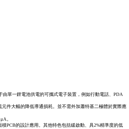
20E適用于由單一鋰電池供電的可攜式電子裝置，例如行動電話、PDA
流元件大幅的降低導通損耗。並不需外加蕭特基二極體於實際應
μA。
小面積PCB的設計應用。其他特色包括緩啟動、具2%精準度的低