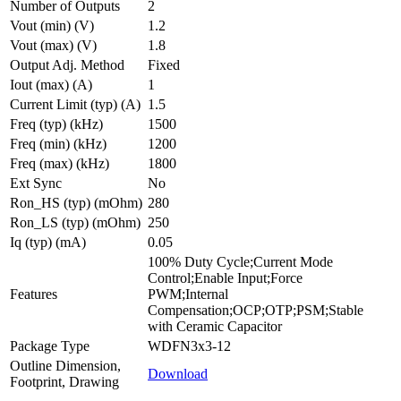
Number of Outputs
2
Vout (min) (V)
1.2
Vout (max) (V)
1.8
Output Adj. Method
Fixed
Iout (max) (A)
1
Current Limit (typ) (A)
1.5
Freq (typ) (kHz)
1500
Freq (min) (kHz)
1200
Freq (max) (kHz)
1800
Ext Sync
No
Ron_HS (typ) (mOhm)
280
Ron_LS (typ) (mOhm)
250
Iq (typ) (mA)
0.05
100% Duty Cycle;Current Mode
Control;Enable Input;Force
Features
PWM;Internal
Compensation;OCP;OTP;PSM;Stable
with Ceramic Capacitor
Package Type
WDFN3x3-12
Outline Dimension,
Download
Footprint, Drawing