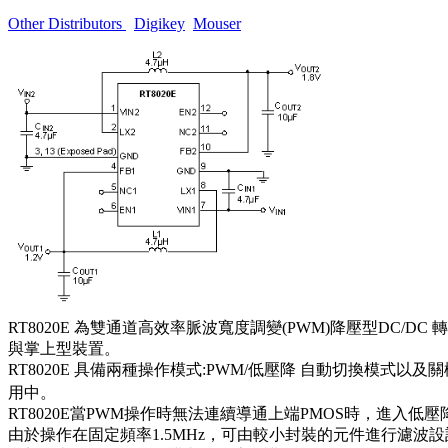
Other Distributors
Digikey
Mouser
RT8020E 為雙通道高效率脈波寬度調變(PWM)降壓型DC/D
與掌上型裝置。
RT8020E 具備兩種操作模式:PWM/低壓降 自動切換模式
用中。
RT8020E當PWM操作時無法連續導通上端PMOS時，進入低
由於操作在固定頻率1.5MHz，可由較小封裝的元件進行濾波設