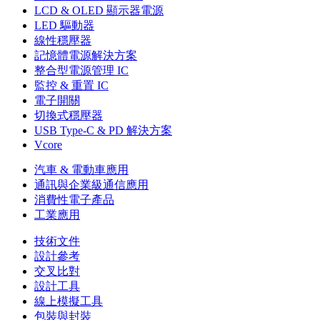
LCD & OLED 顯示器電源
LED 驅動器
線性穩壓器
記憶體電源解決方案
整合型電源管理 IC
監控 & 重置 IC
電子開關
切換式穩壓器
USB Type-C & PD 解決方案
Vcore
汽車 & 電動車應用
通訊與企業級通信應用
消費性電子產品
工業應用
技術文件
設計參考
交叉比對
設計工具
線上模擬工具
包裝與封裝