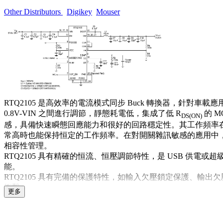
Other Distributors
Digikey
Mouser
RTQ2105 是高效率的電流模式同步 Buck 轉換器，針對車
0.8V-VIN 之間進行調節，靜態耗電低，集成了低 R
的 
DS(ON)
感，具備快速瞬態回應能力和很好的回路穩定性。其工作頻率在 3
常高時也能保持恒定的工作頻率。在對開關雜訊敏感的應用中，可用
相容性管理。
RTQ2105 具有精確的恒流、恒壓調節特性，是 USB 
能。
RTQ2105 具有完備的保護特性，如輸入欠壓鎖定保護、
衝擊。
更多
RTQ2105 的封裝形式為 WET-WQFN-24SL 4x4。