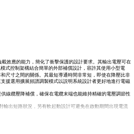
42V 拋負載效應的能力，簡化了衝擊保護的設計要求。其輸出電壓可在
電流模式控制架構結合簡單的外部補償設計，容許其使用小型電
衡效率和尺寸之間的關係。其最短導通時間非常短，即使在降壓比非
，它還支援選用擴展頻譜調製模式以説明系統設計者更好地進行電磁
可以提供線纜壓降補償，確保在電纜末端也能維持精確的電壓調節性
應對輸出短路狀況，另有軟起動設計可避免在啟動期間出現電流