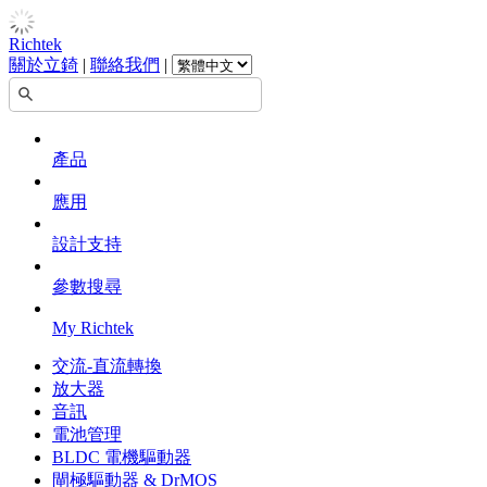
Richtek
關於立錡
|
聯絡我們
|
產品
應用
設計支持
參數搜尋
My Richtek
交流-直流轉換
放大器
音訊
電池管理
BLDC 電機驅動器
閘極驅動器 & DrMOS