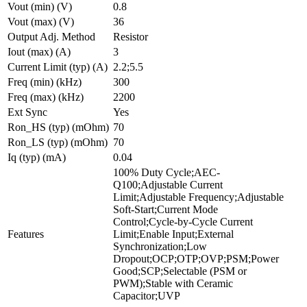
Vout (min) (V)
0.8
Vout (max) (V)
36
Output Adj. Method
Resistor
Iout (max) (A)
3
Current Limit (typ) (A)
2.2;5.5
Freq (min) (kHz)
300
Freq (max) (kHz)
2200
Ext Sync
Yes
Ron_HS (typ) (mOhm)
70
Ron_LS (typ) (mOhm)
70
Iq (typ) (mA)
0.04
100% Duty Cycle;AEC-
Q100;Adjustable Current
Limit;Adjustable Frequency;Adjustable
Soft-Start;Current Mode
Control;Cycle-by-Cycle Current
Features
Limit;Enable Input;External
Synchronization;Low
Dropout;OCP;OTP;OVP;PSM;Power
Good;SCP;Selectable (PSM or
PWM);Stable with Ceramic
Capacitor;UVP