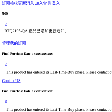
訂閱接收更新消息
加入會員
登入
謝謝
×
RTQ2105-QA 產品已增加更新通知。
管理我的訂閱
Final Purchase Date：
xxxx.xxx.xxx
×
This product has entered its Last-Time-Buy phase. Please contact our
Contact US
Final Purchase Date：
xxxx.xxx.xxx
×
This product has entered its Last-Time-Buy phase. Please contact our