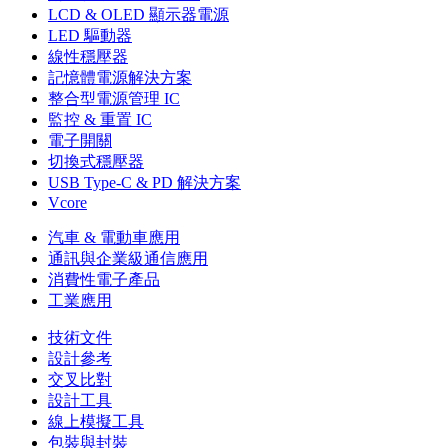
LCD & OLED 顯示器電源
LED 驅動器
線性穩壓器
記憶體電源解決方案
整合型電源管理 IC
監控 & 重置 IC
電子開關
切換式穩壓器
USB Type-C & PD 解決方案
Vcore
汽車 & 電動車應用
通訊與企業級通信應用
消費性電子產品
工業應用
技術文件
設計參考
交叉比對
設計工具
線上模擬工具
包裝與封裝