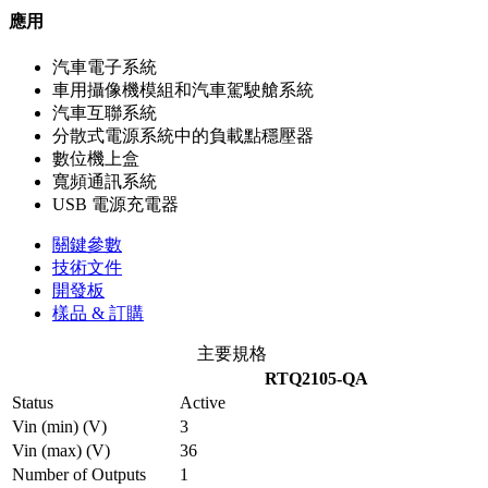
應用
汽車電子系統
車用攝像機模組和汽車駕駛艙系統
汽車互聯系統
分散式電源系統中的負載點穩壓器
數位機上盒
寬頻通訊系統
USB 電源充電器
關鍵參數
技術文件
開發板
樣品 & 訂購
主要規格
RTQ2105-QA
Status
Active
Vin (min) (V)
3
Vin (max) (V)
36
Number of Outputs
1