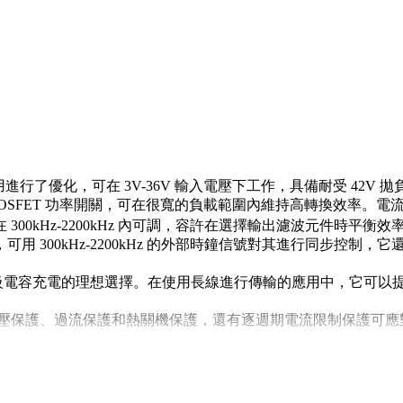
載應用進行了優化，可在 3V-36V 輸入電壓下工作，具備耐受 
MOSFET 功率開關，可在很寬的負載範圍內維持高轉換效率。
00kHz-2200kHz 內可調，容許在選擇輸出濾波元件時平
 300kHz-2200kHz 的外部時鐘信號對其進行同步控制
供電或超級電容充電的理想選擇。在使用長線進行傳輸的應用中，它
輸出欠壓保護、過流保護和熱關機保護，還有逐週期電流限制保護可