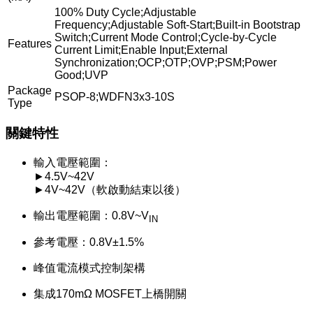
100% Duty Cycle;Adjustable
Frequency;Adjustable Soft-Start;Built-in Bootstrap
Switch;Current Mode Control;Cycle-by-Cycle
Features
Current Limit;Enable Input;External
Synchronization;OCP;OTP;OVP;PSM;Power
Good;UVP
Package
PSOP-8;WDFN3x3-10S
Type
關鍵特性
輸入電壓範圍：
►4.5V~42V
►4V~42V（軟啟動結束以後）
輸出電壓範圍：0.8V~V
IN
參考電壓：0.8V±1.5%
峰值電流模式控制架構
集成170mΩ MOSFET上橋開關