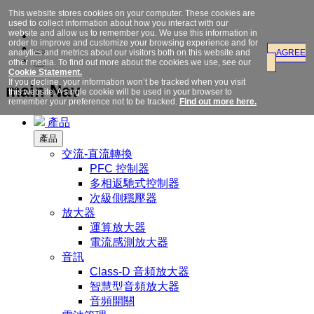
This website stores cookies on your computer. These cookies are
used to collect information about how you interact with our
website and allow us to remember you. We use this information in
order to improve and customize your browsing experience and for
analytics and metrics about our visitors both on this website and
AGREE
other media. To find out more about the cookies we use, see our
Cookie Statement.
If you decline, your information won’t be tracked when you visit
main Nav
this website. A single cookie will be used in your browser to
remember your preference not to be tracked.
Find out more here.
產品
產品
交流-直流轉換
PFC 控制器
多相返馳式控制器
次級側穩壓器
放大器
運算放大器
電流感測放大器
音訊
Class-D 音頻放大器
智慧型音頻放大器
音頻開關