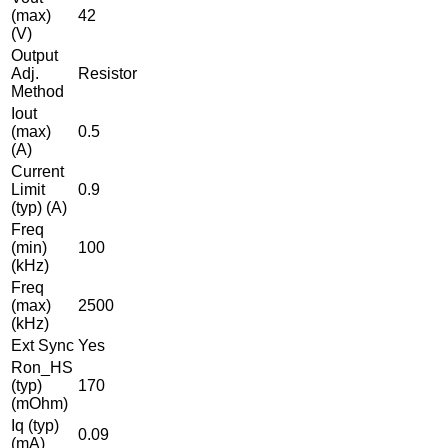
(max)
42
(V)
Output
Adj.
Resistor
Method
Iout
(max)
0.5
(A)
Current
Limit
0.9
(typ) (A)
Freq
(min)
100
(kHz)
Freq
(max)
2500
(kHz)
Ext Sync
Yes
Ron_HS
(typ)
170
(mOhm)
Iq (typ)
0.09
(mA)