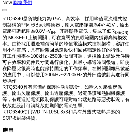
New
聯絡我們
RTQ6340是負載能力為0.5A、高效率、採用峰值電流模式控
制架構的非同步Buck轉換器，輸入電壓範圍為4V~42V，輸出
電壓可調範圍為0.8V~V
。其靜態耗電低，集成了低R
IN
DS(ON)
的 MOSFET上橋開關，可在寬闊的負載範圍內獲得高轉換效
率。由於採用週邊補償簡單的峰值電流模式控制架構，容許使
用小型電感，具有瞬態回應速度快和回路穩定性好的特性。
其工作頻率在100kHz~2500kHz間可調，選擇輸出濾波元件時
可在效率和元件尺寸間進行優化。其最小導通時間很短，即使
在降壓比很高時也能保持固定的工作頻率。在對開關雜訊敏感
的應用中，可以使用300kHz~2200kHz的外部信號對其進行同
步操作。
RTQ6340具有完備的保護性功能設計，如輸入欠壓鎖定保
護、輸出欠壓保護、輸出過壓保護、過流保護和熱關機保護
等，有逐週期電流限制保護可應對輸出端短路等惡劣狀況，有
軟啟動設計可消除啟動期間的電流衝擊。
RTQ6340使用WDFN-10SL 3x3和具有外露式散熱焊盤的
SOP-8封裝供貨。
應用