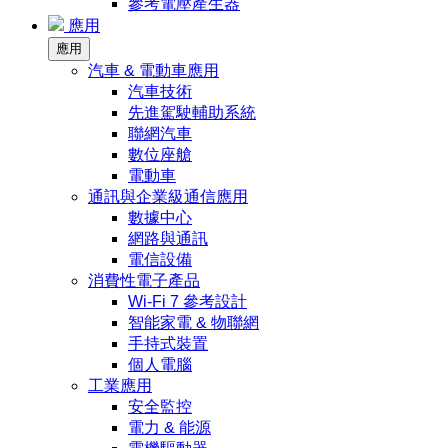
參考電壓產生器
應用
應用
汽車 & 電動車應用
汽車技術
先進駕駛輔助系統
聯網汽車
數位座艙
電動車
通訊與企業級通信應用
數據中心
網路與通訊
電信設備
消費性電子產品
Wi-Fi 7 參考設計
智能家電 & 物聯網
手持式裝置
個人電腦
工業應用
安全監控
電力 & 能源