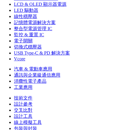
LCD & OLED 顯示器電源
LED 驅動器
線性穩壓器
記憶體電源解決方案
整合型電源管理 IC
監控 & 重置 IC
電子開關
切換式穩壓器
USB Type-C & PD 解決方案
Vcore
汽車 & 電動車應用
通訊與企業級通信應用
消費性電子產品
工業應用
技術文件
設計參考
交叉比對
設計工具
線上模擬工具
包裝與封裝