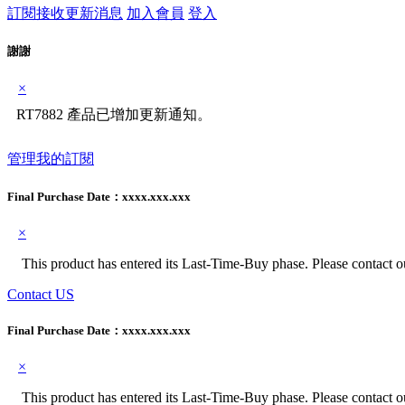
訂閱接收更新消息
加入會員
登入
謝謝
×
RT7882 產品已增加更新通知。
管理我的訂閱
Final Purchase Date：
xxxx.xxx.xxx
×
This product has entered its Last-Time-Buy phase. Please contact our
Contact US
Final Purchase Date：
xxxx.xxx.xxx
×
This product has entered its Last-Time-Buy phase. Please contact our