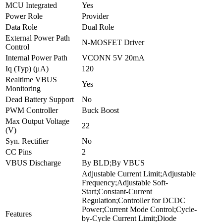
MCU Integrated
Yes
Power Role
Provider
Data Role
Dual Role
External Power Path
N-MOSFET Driver
Control
Internal Power Path
VCONN 5V 20mA
Iq (Typ) (μA)
120
Realtime VBUS
Yes
Monitoring
Dead Battery Support
No
PWM Controller
Buck Boost
Max Output Voltage
22
(V)
Syn. Rectifier
No
CC Pins
2
VBUS Discharge
By BLD;By VBUS
Adjustable Current Limit;Adjustable
Frequency;Adjustable Soft-
Start;Constant-Current
Regulation;Controller for DCDC
Power;Current Mode Control;Cycle-
Features
by-Cycle Current Limit;Diode