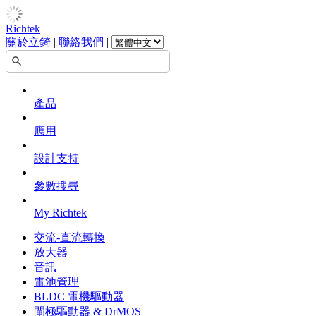
Richtek
關於立錡
|
聯絡我們
|
產品
應用
設計支持
參數搜尋
My Richtek
交流-直流轉換
放大器
音訊
電池管理
BLDC 電機驅動器
閘極驅動器 & DrMOS