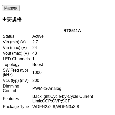
關鍵參數
主要規格
RT8511A
Status
Active
Vin (min) (V)
2.7
Vin (max) (V)
24
Vout (max) (V)
43
LED Channels
1
Topology
Boost
SW Freq (typ)
1000
(kHz)
Vcs (typ) (mV)
200
Dimming
PWM-to-Analog
Control
Backlight;Cycle-by-Cycle Current
Features
Limit;OCP;OVP;SCP
Package Type
WDFN2x2-8;WDFN3x3-8