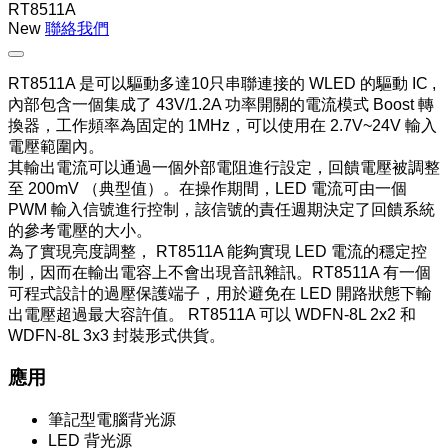
RT8511A
New
聯絡我們
RT8511A 是可以驅動多達10只串聯連接的 WLED 的驅動 IC ,
內部包含一個集成了 43V/1.2A 功率開關的電流模式 Boost 轉
換器，工作頻率為固定的 1MHz，可以使用在 2.7V~24V 輸入
電壓範圍內。
其輸出電流可以通過一個外部電阻進行設定，回饋電壓被調整
至 200mV （典型值）。在操作期間，LED 電流可由一個
PWM 輸入信號進行控制，該信號的責任週期決定了回饋系統
的參考電壓的大小。
為了實現亮度調整， RT8511A 能夠實現 LED 電流的穩定控
制，因而在輸出電容上不會出現音訊雜訊。RT8511A 有一個
可程式設計的過壓保護端子，用於避免在 LED 開路狀態下輸
出電壓超過最大容許值。 RT8511A 可以 WDFN-8L 2x2 和
WDFN-8L 3x3 封裝形式供貨。
應用
筆記型電腦背光源
LED 背光源