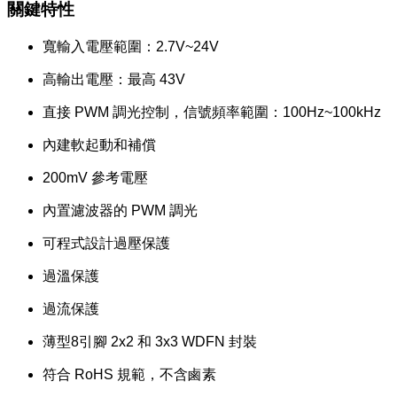
關鍵特性
寬輸入電壓範圍：2.7V~24V
高輸出電壓：最高 43V
直接 PWM 調光控制，信號頻率範圍：100Hz~100kHz
內建軟起動和補償
200mV 參考電壓
內置濾波器的 PWM 調光
可程式設計過壓保護
過溫保護
過流保護
薄型8引腳 2x2 和 3x3 WDFN 封裝
符合 RoHS 規範，不含鹵素