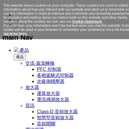
This website stores cookies on your computer. These cookies are used to collect
information about how you interact with our website and allow us to remember y
use this information in order to improve and customize your browsing experienc
for analytics and metrics about our visitors both on this website and other media. 
out more about the cookies we use, see our
Cookie Statement.
If you decline, your information won’t be tracked when you visit this website. A si
cookie will be used in your browser to remember your preference not to be track
out more here.
main Nav
產品
產品
交流-直流轉換
PFC 控制器
多相返馳式控制器
次級側穩壓器
放大器
運算放大器
電流感測放大器
音訊
Class-D 音頻放大器
智慧型音頻放大器
音頻開關