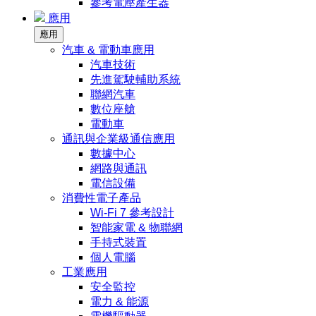
參考電壓產生器
應用
應用
汽車 & 電動車應用
汽車技術
先進駕駛輔助系統
聯網汽車
數位座艙
電動車
通訊與企業級通信應用
數據中心
網路與通訊
電信設備
消費性電子產品
Wi-Fi 7 參考設計
智能家電 & 物聯網
手持式裝置
個人電腦
工業應用
安全監控
電力 & 能源