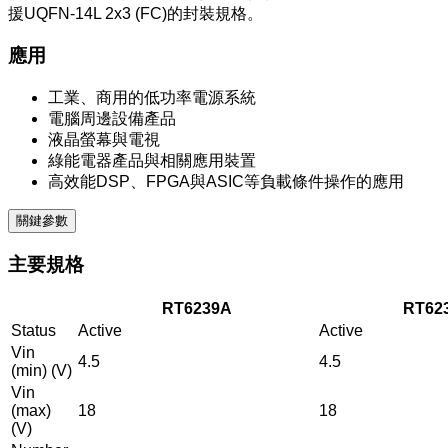
援UQFN-14L 2x3 (FC)的封裝規格。
應用
工業、商用的低功率電源系統
電腦周邊設備產品
液晶螢幕與電視
綠能電器產品與相關應用裝置
高效能DSP、FPGA與ASIC等負載條件操作的應用
關鍵參數
主要規格
RT6239A
RT62
Status
Active
Active
Vin
4.5
4.5
(min) (V)
Vin
(max)
18
18
(V)