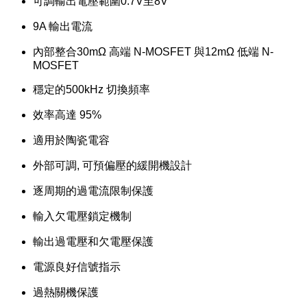
可調輸出電壓範圍0.7V至8V
9A 輸出電流
內部整合30mΩ 高端 N-MOSFET 與12mΩ 低端 N-
MOSFET
穩定的500kHz 切換頻率
效率高達 95%
適用於陶瓷電容
外部可調, 可預偏壓的緩開機設計
逐周期的過電流限制保護
輸入欠電壓鎖定機制
輸出過電壓和欠電壓保護
電源良好信號指示
過熱關機保護