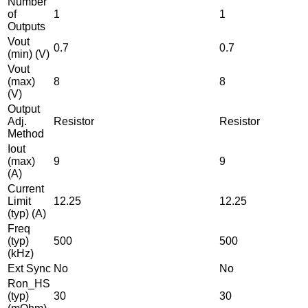
Number
of
1
1
Outputs
Vout
0.7
0.7
(min) (V)
Vout
(max)
8
8
(V)
Output
Adj.
Resistor
Resistor
Method
Iout
(max)
9
9
(A)
Current
Limit
12.25
12.25
(typ) (A)
Freq
(typ)
500
500
(kHz)
Ext Sync
No
No
Ron_HS
(typ)
30
30