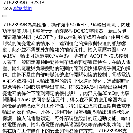
RT6239A/RT6239B
New
聯絡我們
RT6239A/B為高性能，操作頻率500kHz，9A輸出電流，內建
功率開關與同步整流元件的降壓型DC/DC轉換器。藉由先進
固定導通時間（ACOT™）模式控制的架構可在輸出使用小型
封裝的陶瓷電容的情形下，達到穩定的操作與快速的暫態響
應，此外並不需要外加複雜的補償元件。輸入電壓範圍4.5V
至18V，輸出可調範圍0.7V至8V。專有的 ACOT™ 模式控制
改善了一般固定導通時間控制架構的暫態響應特性，在輸入電
壓、輸出電壓與負載變動的範圍內達到切換頻率近乎固定的操
作。由於不是由內部時脈訊號進行開關切換的控制，電感電流
可在不依賴採用大輸出電容的設計下快速的變化，達成瞬時的
響應特性並調節穩定輸出電壓。RT6239A/B可在輸出採用陶
瓷電容的條件下達到穩定的優化設計，內部具備30mΩ的功率
開關與 12mΩ 的同步整流元件，得以在不同的應用範圍內達
到優越的轉換效率與工作特性，特別是在低責任週期與低電壓
輸出的操作條件。此外，逐週期的限流機制對輸出短路狀況的
保護、輸入低電壓鎖定、可外部調整設計的緩起動功能、輸出
低電壓保護、輸出過電壓保護與過溫關機等保護機制功能，提
供在所有工作條件下的安全與簡易操作方式。RT6239A/B支