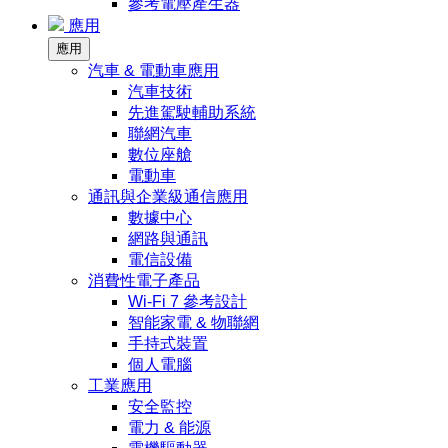
參考電壓產生器
應用
應用
汽車 & 電動車應用
汽車技術
先進駕駛輔助系統
聯網汽車
數位座艙
電動車
通訊與企業級通信應用
數據中心
網路與通訊
電信設備
消費性電子產品
Wi-Fi 7 參考設計
智能家電 & 物聯網
手持式裝置
個人電腦
工業應用
安全監控
電力 & 能源