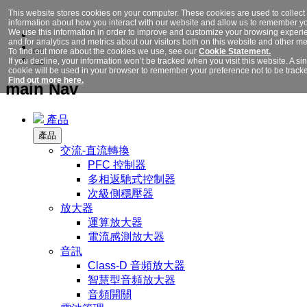
This website stores cookies on your computer. These cookies are used to collect
information about how you interact with our website and allow us to remember y
We use this information in order to improve and customize your browsing experi
and for analytics and metrics about our visitors both on this website and other me
To find out more about the cookies we use, see our
Cookie Statement.
If you decline, your information won’t be tracked when you visit this website. A si
cookie will be used in your browser to remember your preference not to be track
Find out more here.
main Nav
產品
產品
交流-直流轉換
PFC 控制器
多相返馳式控制器
次級側穩壓器
放大器
運算放大器
電流感測放大器
音訊
Class-D 音頻放大器
智慧型音頻放大器
音頻開關