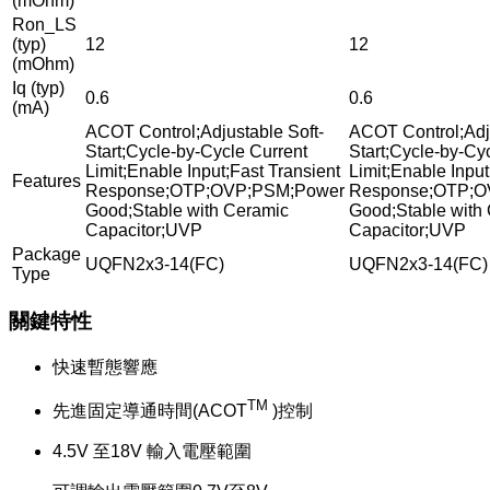
(mOhm)
Ron_LS
(typ)
12
12
(mOhm)
Iq (typ)
0.6
0.6
(mA)
ACOT Control;Adjustable Soft-
ACOT Control;Adju
Start;Cycle-by-Cycle Current
Start;Cycle-by-Cy
Limit;Enable Input;Fast Transient
Limit;Enable Input
Features
Response;OTP;OVP;PSM;Power
Response;OTP;O
Good;Stable with Ceramic
Good;Stable with
Capacitor;UVP
Capacitor;UVP
Package
UQFN2x3-14(FC)
UQFN2x3-14(FC)
Type
關鍵特性
快速暫態響應
TM
先進固定導通時間(ACOT
)控制
4.5V 至18V 輸入電壓範圍