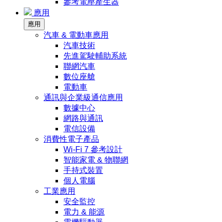
參考電壓產生器
應用
應用
汽車 & 電動車應用
汽車技術
先進駕駛輔助系統
聯網汽車
數位座艙
電動車
通訊與企業級通信應用
數據中心
網路與通訊
電信設備
消費性電子產品
Wi-Fi 7 參考設計
智能家電 & 物聯網
手持式裝置
個人電腦
工業應用
安全監控
電力 & 能源