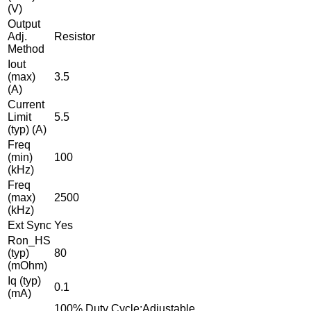
(V)
Output
Adj.
Resistor
Method
Iout
(max)
3.5
(A)
Current
Limit
5.5
(typ) (A)
Freq
(min)
100
(kHz)
Freq
(max)
2500
(kHz)
Ext Sync
Yes
Ron_HS
(typ)
80
(mOhm)
Iq (typ)
0.1
(mA)
100% Duty Cycle;Adjustable