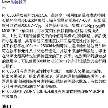
New
聯絡我們
RT6363是負載能力為3.5A、高效率、採用峰值電流模式控制
架構的非同步Buck轉換器，輸入電壓範圍為4V~60V，輸出電
壓可調範圍為0.8V~V
。其靜態耗電低，集成了低R
的
IN
DS(ON)
MOSFET上橋開關，可在寬闊的負載範圍內獲得高轉換效
率。由於採用週邊補償簡單的峰值電流模式控制架構，容許使
用小型電感，具有瞬態回應速度快和回路穩定性好的特性。
其工作頻率在100kHz~2500kHz間可調，選擇輸出濾波元件時
可在效率和元件尺寸間進行優化。其最小導通時間很短，即使
在降壓比很高時也能保持固定的工作頻率。在對開關雜訊敏感
的應用中，可以使用300kHz~2200kHz的外部信號對其進行同
步操作。
RT6363具有完備的保護性功能設計，如輸入欠壓鎖定保護、
輸出欠壓保護、輸出過壓保護、過流保護和熱關機保護等，有
逐週期電流限制保護可應對輸出端短路等惡劣狀況，有軟啟動
設計可消除啟動期間的電流衝擊。
RT6363使用WDFN-10L 4x4和具有外露式散熱焊盤的SOP-8
封裝供貨。
應用