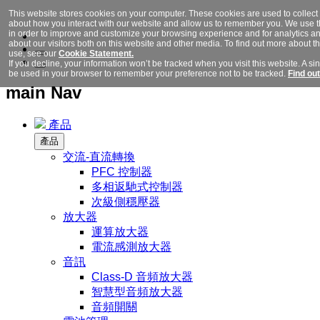
This website stores cookies on your computer. These cookies are used to collect
about how you interact with our website and allow us to remember you. We use t
in order to improve and customize your browsing experience and for analytics a
about our visitors both on this website and other media. To find out more about 
use, see our
Cookie Statement.
If you decline, your information won’t be tracked when you visit this website. A sin
be used in your browser to remember your preference not to be tracked.
Find ou
main Nav
產品
產品
交流-直流轉換
PFC 控制器
多相返馳式控制器
次級側穩壓器
放大器
運算放大器
電流感測放大器
音訊
Class-D 音頻放大器
智慧型音頻放大器
音頻開關