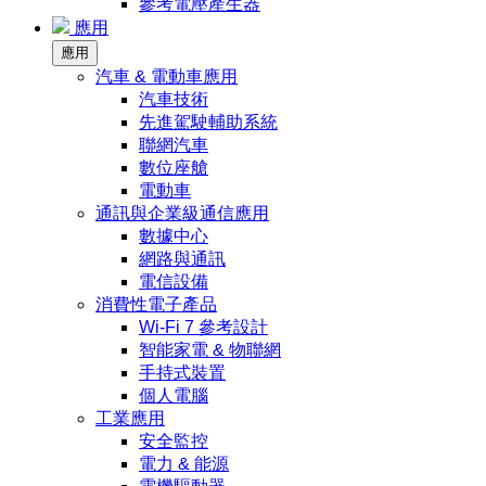
參考電壓產生器
應用
應用
汽車 & 電動車應用
汽車技術
先進駕駛輔助系統
聯網汽車
數位座艙
電動車
通訊與企業級通信應用
數據中心
網路與通訊
電信設備
消費性電子產品
Wi-Fi 7 參考設計
智能家電 & 物聯網
手持式裝置
個人電腦
工業應用
安全監控
電力 & 能源