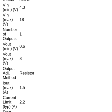
Vin
4.3
(min) (V)
Vin
(max)
18
(V)
Number
of
1
Outputs
Vout
0.6
(min) (V)
Vout
(max)
8
(V)
Output
Adj.
Resistor
Method
Iout
(max)
1.5
(A)
Current
Limit
2.2
(typ) (A)