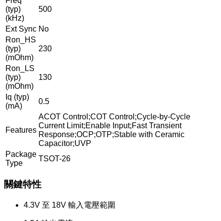
Freq
(typ)
500
(kHz)
Ext Sync
No
Ron_HS
(typ)
230
(mOhm)
Ron_LS
(typ)
130
(mOhm)
Iq (typ)
0.5
(mA)
ACOT Control;COT Control;Cycle-by-Cycle
Current Limit;Enable Input;Fast Transient
Features
Response;OCP;OTP;Stable with Ceramic
Capacitor;UVP
Package
TSOT-26
Type
關鍵特性
4.3V 至 18V 輸入電壓範圍