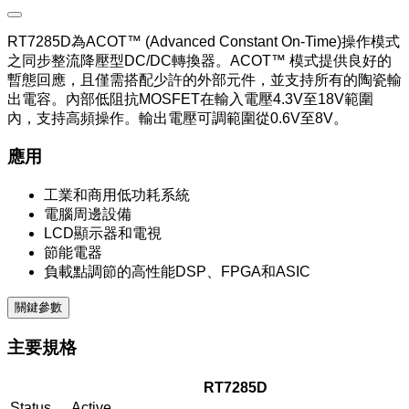
RT7285D為ACOT™ (Advanced Constant On-Time)操作模式
之同步整流降壓型DC/DC轉換器。ACOT™ 模式提供良好的
暫態回應，且僅需搭配少許的外部元件，並支持所有的陶瓷輸
出電容。內部低阻抗MOSFET在輸入電壓4.3V至18V範圍
內，支持高頻操作。輸出電壓可調範圍從0.6V至8V。
應用
工業和商用低功耗系統
電腦周邊設備
LCD顯示器和電視
節能電器
負載點調節的高性能DSP、FPGA和ASIC
關鍵參數
主要規格
RT7285D
Status
Active