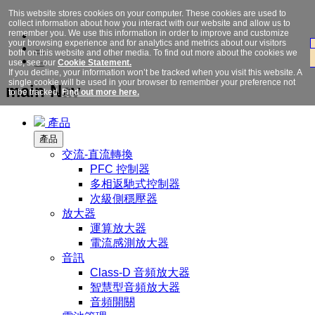
This website stores cookies on your computer. These cookies are used to
collect information about how you interact with our website and allow us to
remember you. We use this information in order to improve and customize
your browsing experience and for analytics and metrics about our visitors
both on this website and other media. To find out more about the cookies we
use, see our
Cookie Statement.
If you decline, your information won’t be tracked when you visit this website. A
single cookie will be used in your browser to remember your preference not
main Nav
to be tracked.
Find out more here.
產品
產品
交流-直流轉換
PFC 控制器
多相返馳式控制器
次級側穩壓器
放大器
運算放大器
電流感測放大器
音訊
Class-D 音頻放大器
智慧型音頻放大器
音頻開關