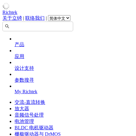
Richtek
关于立锜
|
联络我们
|
产品
应用
设计支持
参数搜寻
My Richtek
交流-直流转换
放大器
音频信号处理
电池管理
BLDC 电机驱动器
栅极驱动器与 DrMOS