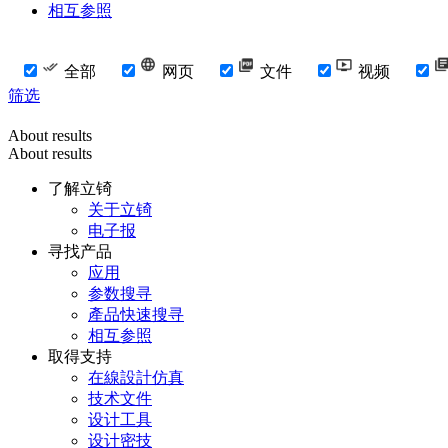
相互参照
全部
网页
文件
视频
筛选
About results
About results
了解立锜
关于立锜
电子报
寻找产品
应用
参数搜寻
產品快速搜寻
相互参照
取得支持
在線設計仿真
技术文件
设计工具
设计密技