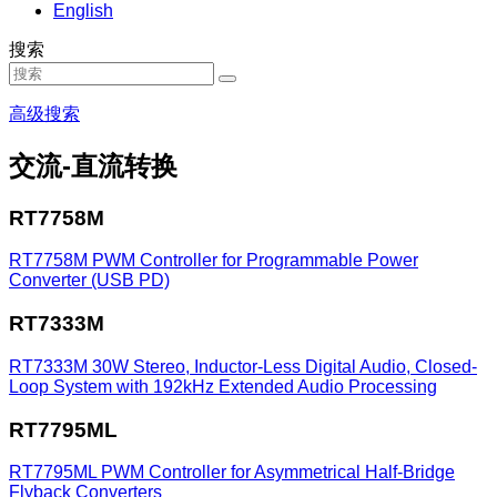
English
搜索
高级搜索
交流-直流转换
RT7758M
RT7758M
PWM Controller for Programmable Power
Converter (USB PD)
RT7333M
RT7333M
30W Stereo, Inductor-Less Digital Audio, Closed-
Loop System with 192kHz Extended Audio Processing
RT7795ML
RT7795ML
PWM Controller for Asymmetrical Half-Bridge
Flyback Converters