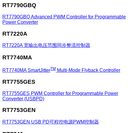
RT7790GBQ
RT7790GBQ
Advanced PWM Controller for Programmable
Power Converter
RT7220A
RT7220A
宽输出电压范围同步整流控制器
RT7740MA
TM
RT7740MA
SmartJitter
Multi-Mode Flyback Controller
RT7755GES
RT7755GES
PWM Controller for Programmable Power
Converter (USBPD)
RT7753GEN
RT7753GEN
USB PD可程控电源PWM控制器