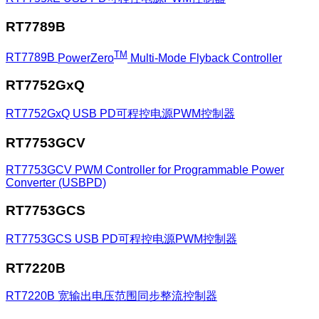
RT7789B
TM
RT7789B
PowerZero
Multi-Mode Flyback Controller
RT7752GxQ
RT7752GxQ
USB PD可程控电源PWM控制器
RT7753GCV
RT7753GCV
PWM Controller for Programmable Power
Converter (USBPD)
RT7753GCS
RT7753GCS
USB PD可程控电源PWM控制器
RT7220B
RT7220B
宽输出电压范围同步整流控制器