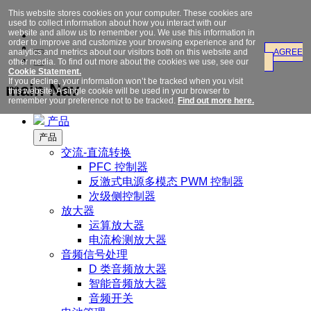
This website stores cookies on your computer. These cookies are
used to collect information about how you interact with our
website and allow us to remember you. We use this information in
order to improve and customize your browsing experience and for
analytics and metrics about our visitors both on this website and
AGREE
other media. To find out more about the cookies we use, see our
Cookie Statement.
If you decline, your information won’t be tracked when you visit
main Nav
this website. A single cookie will be used in your browser to
remember your preference not to be tracked.
Find out more here.
产品
产品
交流-直流转换
PFC 控制器
反激式电源多模态 PWM 控制器
次级侧控制器
放大器
运算放大器
电流检测放大器
音频信号处理
D 类音频放大器
智能音频放大器
音频开关