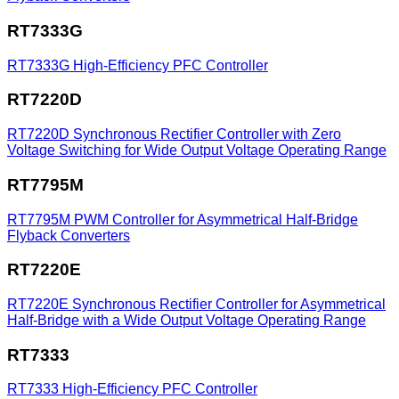
RT7333G
RT7333G
High-Efficiency PFC Controller
RT7220D
RT7220D
Synchronous Rectifier Controller with Zero
Voltage Switching for Wide Output Voltage Operating Range
RT7795M
RT7795M
PWM Controller for Asymmetrical Half-Bridge
Flyback Converters
RT7220E
RT7220E
Synchronous Rectifier Controller for Asymmetrical
Half-Bridge with a Wide Output Voltage Operating Range
RT7333
RT7333
High-Efficiency PFC Controller