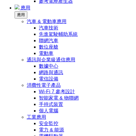
參考電壓產生器
應用
應用
汽車 & 電動車應用
汽車技術
先進駕駛輔助系統
聯網汽車
數位座艙
電動車
通訊與企業級通信應用
數據中心
網路與通訊
電信設備
消費性電子產品
Wi-Fi 7 參考設計
智能家電 & 物聯網
手持式裝置
個人電腦
工業應用
安全監控
電力 & 能源