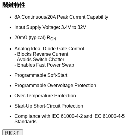
關鍵特性
8A Continuous/20A Peak Current Capability
Input Supply Voltage: 3.4V to 32V
20mΩ (typical) R
ON
Analog Ideal Diode Gate Control
- Blocks Reverse Current
- Avoids Switch Chatter
- Enables Fast Power Swap
Programmable Soft-Start
Programmable Overvoltage Protection
Over-Temperature Protection
Start-Up Short-Circuit Protection
Compliance with IEC 61000-4-2 and IEC 61000-4-5
Standards
技術文件