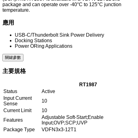
package and can operate over -40°C to 125°C junction
temperature.
應用
USB-C/Thunderbolt Sink Power Delivery
Docking Stations
Power ORing Applications
關鍵參數
主要規格
RT1987
Status
Active
Input Current
10
Sense
Current Limit
10
Adjustable Soft-Start;Enable
Features
Input;OVP;SCP;UVP
Package Type
VDFN3x3-12T1