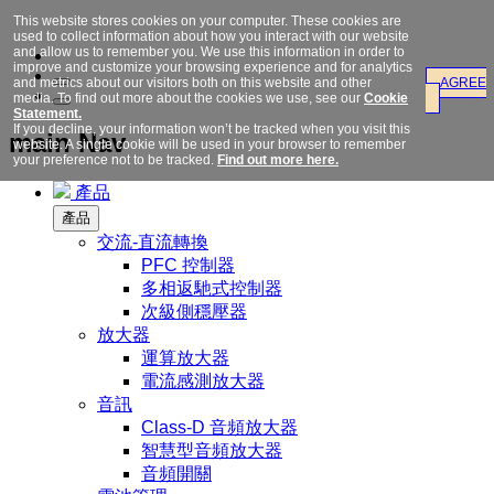
This website stores cookies on your computer. These cookies are
used to collect information about how you interact with our website
and allow us to remember you. We use this information in order to
improve and customize your browsing experience and for analytics
and metrics about our visitors both on this website and other
AGREE
media. To find out more about the cookies we use, see our
Cookie
Statement.
If you decline, your information won’t be tracked when you visit this
main Nav
website. A single cookie will be used in your browser to remember
your preference not to be tracked.
Find out more here.
產品
產品
交流-直流轉換
PFC 控制器
多相返馳式控制器
次級側穩壓器
放大器
運算放大器
電流感測放大器
音訊
Class-D 音頻放大器
智慧型音頻放大器
音頻開關