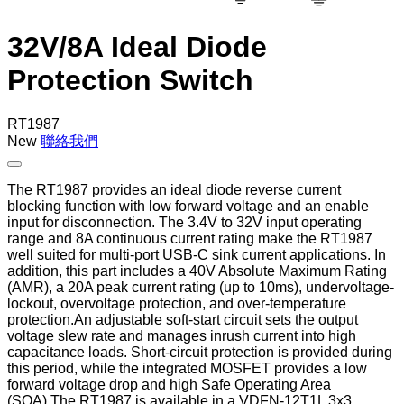
32V/8A Ideal Diode
Protection Switch
RT1987
New
聯絡我們
The RT1987 provides an ideal diode reverse current
blocking function with low forward voltage and an enable
input for disconnection. The 3.4V to 32V input operating
range and 8A continuous current rating make the RT1987
well suited for multi-port USB-C sink current applications. In
addition, this part includes a 40V Absolute Maximum Rating
(AMR), a 20A peak current rating (up to 10ms), undervoltage-
lockout, overvoltage protection, and over-temperature
protection.An adjustable soft-start circuit sets the output
voltage slew rate and manages inrush current into high
capacitance loads. Short-circuit protection is provided during
this period, while the integrated MOSFET provides a low
forward voltage drop and high Safe Operating Area
(SOA).The RT1987 is available in a VDFN-12T1L 3x3