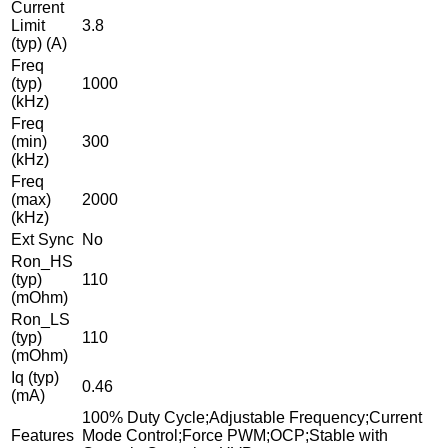
Current
Limit
3.8
(typ) (A)
Freq
(typ)
1000
(kHz)
Freq
(min)
300
(kHz)
Freq
(max)
2000
(kHz)
Ext Sync
No
Ron_HS
(typ)
110
(mOhm)
Ron_LS
(typ)
110
(mOhm)
Iq (typ)
0.46
(mA)
100% Duty Cycle;Adjustable Frequency;Current
Features
Mode Control;Force PWM;OCP;Stable with