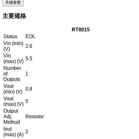
关键参数
主要规格
RT8015
Status
EOL
Vin (min)
2.6
(V)
Vin
5.5
(max) (V)
Number
of
1
Outputs
Vout
0.8
(min) (V)
Vout
5
(max) (V)
Output
Adj.
Resistor
Method
Iout
2
(max) (A)