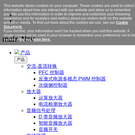
This website stores cookies on your computer. These cookies are used to collect
information about how you interact with our website and allow us to remember
you. We use this information in order to improve and customize your browsing
experience and for analytics and metrics about our visitors both on this website
and other media. To find out more about the cookies we use, see our
Cookie
Statement.
If you decline, your information won’t be tracked when you visit this website. A
single cookie will be used in your browser to remember your preference not to b
main Nav
tracked.
Find out more here.
产品
产品
交流-直流转换
PFC 控制器
反激式电源多模态 PWM 控制器
次级侧控制器
放大器
运算放大器
电流检测放大器
音频信号处理
D 类音频放大器
智能音频放大器
音频开关