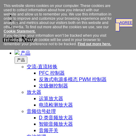
This website stores cookies on your computer. These cookies are
used to collect information about how you interact with our
website and allow us to remember you. We use this information in
order to improve and customize your browsing experience and for
analytics and metrics about our visitors both on this website and
AGREE
other media. To find out more about the cookies we use, see our
Cookie Statement.
If you decline, your information won’t be tracked when you visit
main Nav
this website. A single cookie will be used in your browser to
remember your preference not to be tracked.
Find out more here.
产品
产品
交流-直流转换
PFC 控制器
反激式电源多模态 PWM 控制器
次级侧控制器
放大器
运算放大器
电流检测放大器
音频信号处理
D 类音频放大器
智能音频放大器
音频开关