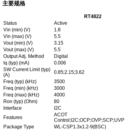
主要规格
RT4822
Status
Active
Vin (min) (V)
1.8
Vin (max) (V)
5.5
Vout (min) (V)
3.15
Vout (max) (V)
5.5
Output Adj. Method
Digital
Iq (typ) (mA)
0.006
SW Current Limit (typ)
0.85;2.15;3.62
(A)
Freq (typ) (kHz)
3500
Freq (min) (kHz)
3000
Freq (max) (kHz)
4000
Ron (typ) (Ohm)
80
Interface
I2C
ACOT
Features
Control;I2C;OCP;OVP;SCP;UVP
Package Type
WL-CSP1.3x1.2-9(BSC)