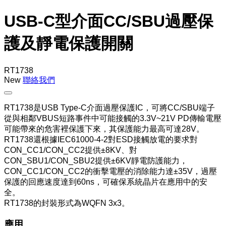
USB-C型介面CC/SBU過壓保
護及靜電保護開關
RT1738
New
聯絡我們
RT1738是USB Type-C介面過壓保護IC，可將CC/SBU端子
從與相鄰VBUS短路事件中可能接觸的3.3V~21V PD傳輸電壓
可能帶來的危害裡保護下來，其保護能力最高可達28V。
RT1738還根據IEC61000-4-2對ESD接觸放電的要求對
CON_CC1/CON_CC2提供±8KV、對
CON_SBU1/CON_SBU2提供±6KV靜電防護能力，
CON_CC1/CON_CC2的衝擊電壓的消除能力達±35V，過壓
保護的回應速度達到60ns，可確保系統晶片在應用中的安
全。
RT1738的封裝形式為WQFN 3x3。
應用