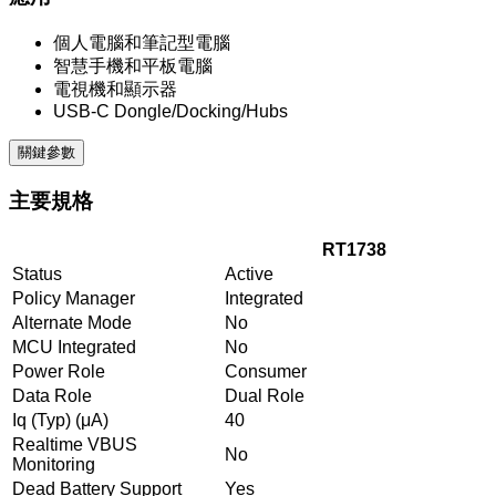
個人電腦和筆記型電腦
智慧手機和平板電腦
電視機和顯示器
USB-C Dongle/Docking/Hubs
關鍵參數
主要規格
RT1738
Status
Active
Policy Manager
Integrated
Alternate Mode
No
MCU Integrated
No
Power Role
Consumer
Data Role
Dual Role
Iq (Typ) (μA)
40
Realtime VBUS
No
Monitoring
Dead Battery Support
Yes