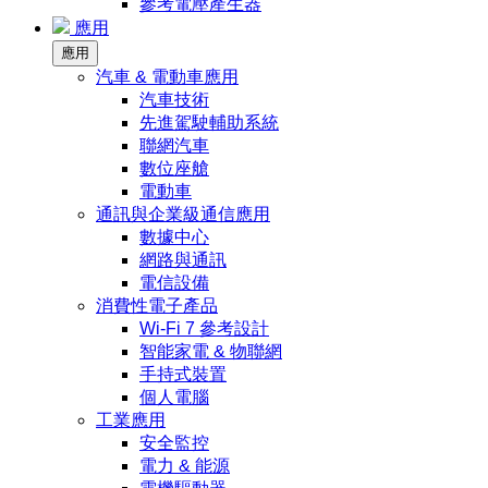
參考電壓產生器
應用
應用
汽車 & 電動車應用
汽車技術
先進駕駛輔助系統
聯網汽車
數位座艙
電動車
通訊與企業級通信應用
數據中心
網路與通訊
電信設備
消費性電子產品
Wi-Fi 7 參考設計
智能家電 & 物聯網
手持式裝置
個人電腦
工業應用
安全監控
電力 & 能源