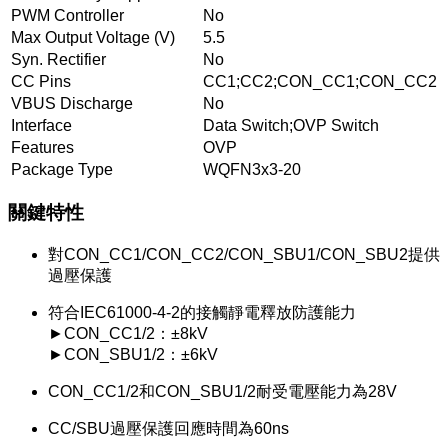
PWM Controller
No
Max Output Voltage (V)
5.5
Syn. Rectifier
No
CC Pins
CC1;CC2;CON_CC1;CON_CC2
VBUS Discharge
No
Interface
Data Switch;OVP Switch
Features
OVP
Package Type
WQFN3x3-20
關鍵特性
對CON_CC1/CON_CC2/CON_SBU1/CON_SBU2提供
過壓保護
符合IEC61000-4-2的接觸靜電釋放防護能力
►CON_CC1/2：±8kV
►CON_SBU1/2：±6kV
CON_CC1/2和CON_SBU1/2耐受電壓能力為28V
CC/SBU過壓保護回應時間為60ns