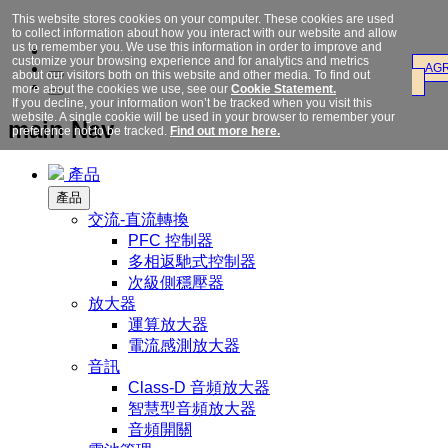
This website stores cookies on your computer. These cookies are used
to collect information about how you interact with our website and allow
us to remember you. We use this information in order to improve and
customize your browsing experience and for analytics and metrics
AG
about our visitors both on this website and other media. To find out
more about the cookies we use, see our
Cookie Statement.
If you decline, your information won’t be tracked when you visit this
website. A single cookie will be used in your browser to remember your
main Nav
preference not to be tracked.
Find out more here.
產品
產品
交流-直流轉換
PFC 控制器
多相返馳式控制器
次級側穩壓器
放大器
運算放大器
電流感測放大器
音訊
Class-D 音頻放大器
智慧型音頻放大器
音頻開關