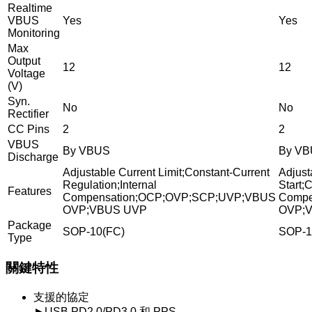
Realtime
VBUS
Yes
Yes
Monitoring
Max
Output
12
12
Voltage
(V)
Syn.
No
No
Rectifier
CC Pins
2
2
VBUS
By VBUS
By V
Discharge
Adjustable Current Limit;Constant-Current
Adjust
Regulation;Internal
Start;
Features
Compensation;OCP;OVP;SCP;UVP;VBUS
Compe
OVP;VBUS UVP
OVP;
Package
SOP-10(FC)
SOP-1
Type
關鍵特性
支援的協定
►USB PD2.0/PD3.0 和 PPS