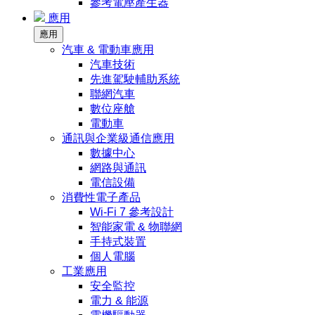
參考電壓產生器
應用
應用
汽車 & 電動車應用
汽車技術
先進駕駛輔助系統
聯網汽車
數位座艙
電動車
通訊與企業級通信應用
數據中心
網路與通訊
電信設備
消費性電子產品
Wi-Fi 7 參考設計
智能家電 & 物聯網
手持式裝置
個人電腦
工業應用
安全監控
電力 & 能源