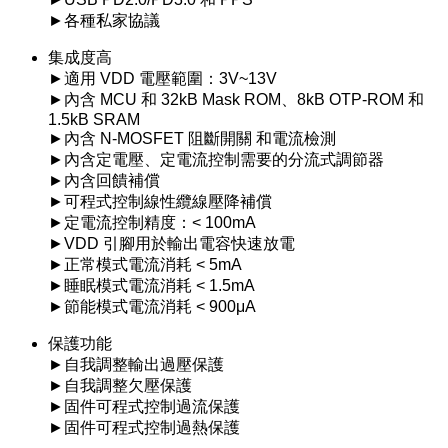
►各種私家協議
集成度高
►適用 VDD 電壓範圍：3V~13V
►內含 MCU 和 32kB Mask ROM、8kB OTP-ROM 和
1.5kB SRAM
►內含 N-MOSFET 阻斷開關 和電流檢測
►內含定電壓、定電流控制需要的分流式調節器
►內含回饋補償
►可程式控制線性纜線壓降補償
►定電流控制精度：< 100mA
►VDD 引腳用於輸出電容快速放電
►正常模式電流消耗 < 5mA
►睡眠模式電流消耗 < 1.5mA
►節能模式電流消耗 < 900μA
保護功能
►自我調整輸出過壓保護
►自我調整欠壓保護
►固件可程式控制過流保護
►固件可程式控制過熱保護