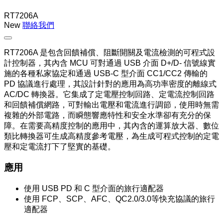
RT7206A
New
聯絡我們
RT7206A 是包含回饋補償、阻斷開關及電流檢測的可程式設
計控制器，其內含 MCU 可對通過 USB 介面 D+/D- 信號線實
施的各種私家協定和通過 USB-C 型介面 CC1/CC2 傳輸的
PD 協議進行處理，其設計針對的應用為高功率密度的離線式
AC/DC 轉換器。它集成了定電壓控制回路、定電流控制回路
和回饋補償網路，可對輸出電壓和電流進行調節，使用時無需
複雜的外部電路，而瞬態響應特性和安全水準卻有充分的保
障。在需要高精度控制的應用中，其內含的運算放大器、數位
類比轉換器可生成高精度參考電壓，為生成可程式控制的定電
壓和定電流打下了堅實的基礎。
應用
使用 USB PD 和 C 型介面的旅行適配器
使用 FCP、SCP、AFC、QC2.0/3.0等快充協議的旅行
適配器