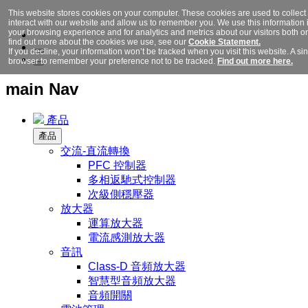
This website stores cookies on your computer. These cookies are used to collec
interact with our website and allow us to remember you. We use this information
your browsing experience and for analytics and metrics about our visitors both o
find out more about the cookies we use, see our
Cookie Statement.
If you decline, your information won’t be tracked when you visit this website. A si
browser to remember your preference not to be tracked.
Find out more here.
main Nav
產品
產品
交流-直流轉換
PFC 控制器
多相返馳式控制器
次級側穩壓器
放大器
運算放大器
電流感測放大器
音訊
Class-D 音頻放大器
智慧型音頻放大器
音頻開關