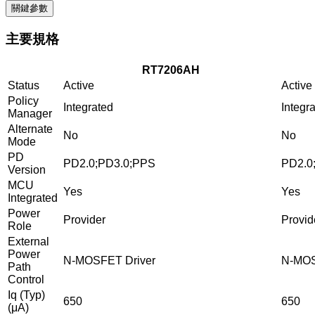
關鍵參數
主要規格
RT7206AH
Status
Active
Active
Policy
Integrated
Integr
Manager
Alternate
No
No
Mode
PD
PD2.0;PD3.0;PPS
PD2.0
Version
MCU
Yes
Yes
Integrated
Power
Provider
Provid
Role
External
Power
N-MOSFET Driver
N-MOS
Path
Control
Iq (Typ)
650
650
(μA)