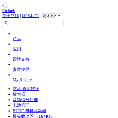
Richtek
关于立锜
|
联络我们
|
产品
应用
设计支持
参数搜寻
My Richtek
交流-直流转换
放大器
音频信号处理
电池管理
BLDC 电机驱动器
栅极驱动器与 DrMOS