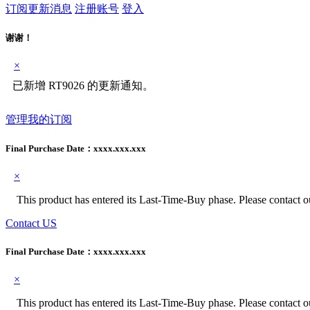
订阅更新消息
注册账号
登入
谢谢！
×
已新增 RT9026 的更新通知。
管理我的订阅
Final Purchase Date：
xxxx.xxx.xxx
×
This product has entered its Last-Time-Buy phase. Please contact our
Contact US
Final Purchase Date：
xxxx.xxx.xxx
×
This product has entered its Last-Time-Buy phase. Please contact our