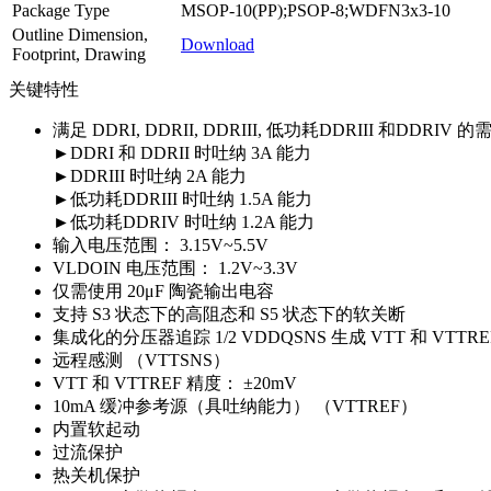
Package Type
MSOP-10(PP);PSOP-8;WDFN3x3-10
Outline Dimension,
Download
Footprint, Drawing
关键特性
满足 DDRI, DDRII, DDRIII, 低功耗DDRIII 和DDRIV 的
►DDRI 和 DDRII 时吐纳 3A 能力
►DDRIII 时吐纳 2A 能力
►低功耗DDRIII 时吐纳 1.5A 能力
►低功耗DDRIV 时吐纳 1.2A 能力
输入电压范围： 3.15V~5.5V
VLDOIN 电压范围： 1.2V~3.3V
仅需使用 20μF 陶瓷输出电容
支持 S3 状态下的高阻态和 S5 状态下的软关断
集成化的分压器追踪 1/2 VDDQSNS 生成 VTT 和 VTTRE
远程感测 （VTTSNS）
VTT 和 VTTREF 精度： ±20mV
10mA 缓冲参考源（具吐纳能力） （VTTREF）
内置软起动
过流保护
热关机保护