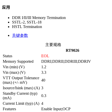
应用
DDR I/II/III Memory Termination
SSTL-2, SSTL-18
HSTL Termination
关键参数
主要规格
RT9026
Status
EOL
Memory Supported
DDRI;DDRII;DDRIII;DDRIV
Vin (min) (V)
1.2
Vin (max) (V)
3.3
VTT Output Tolerance
40
(max) (+/- mV)
Isource/Isink (max) (A)
3
Standby Current (typ)
0.3
(mA)
Current Limit (typ) (A)
4
Features
Enable Input;OCP