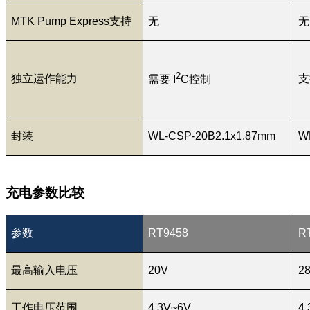
MTK Pump Express支持
无
无
2
独立运作能力
支
需要 I
C控制
封装
WL-CSP-20B2.1x1.87mm
W
充电参数比较
参数
RT9458
R
最高输入电压
20V
2
工作电压范围
4.3V~6V
4