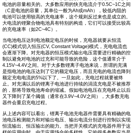
电池的容量相关的。大多数应用的快充电流介于0.5C~1C之间
（C是电池的容量，其单位一般为Ah或mAh），较低内阻的
电池可以使用较高的充电速率，这个规则反过来也是成立的。
大电流的锂聚合物电池具有特别的构造，它们可以接受比较高
的充电速率（如2C~4C）。
当电池电压达到电池额定电压的时候，充电器就要从恒流
(CC)模式切入恒压(CV, Constant Voltage)模式，充电电流也
会逐渐下降。对充电器的恒压模式输出电压需要进行精确的控
制以避免对电池的过充和可能导致的危险，这个值通常介于
4.15V~4.4V之间。对于大多数锂离子电池来说，所谓的充满
是指电池的电压达到了它的额定电压，而且充电的电流也降到
额定充电电流的5%以下了。一旦如此，充电过程就要被终
止。对充满以后的锂离子电池进行持续的涓流充电是不被推荐
的，那将导致电池寿命的缩减。假如电池电压在充电终止以后
又下降到了某个阈值（通常在3.9V~4.0V之间），大多数充电
器件会重启充电过程。
从上述内容可以看出，锂离子电池充电器件需要具有精确的电
池电压检测能力和对输出电压、输出电流分别进行控制以实现
恒流输出、恒压输出的能力。当把开关模式的充电器件用于这
样的应用中时，由于应用场合的多样性，它的很多参数应当是