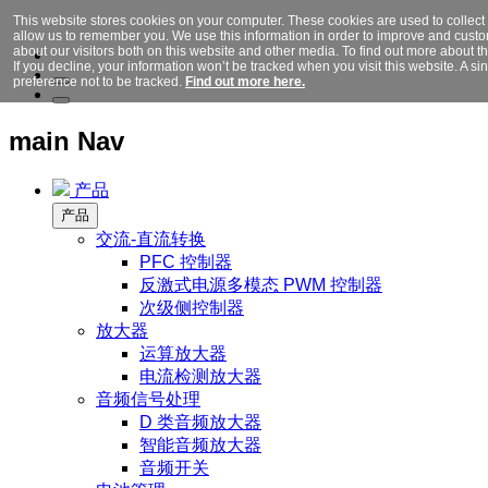
This website stores cookies on your computer. These cookies are used to collect
allow us to remember you. We use this information in order to improve and cust
about our visitors both on this website and other media. To find out more about 
If you decline, your information won’t be tracked when you visit this website. A 
preference not to be tracked.
Find out more here.
main Nav
产品
产品
交流-直流转换
PFC 控制器
反激式电源多模态 PWM 控制器
次级侧控制器
放大器
运算放大器
电流检测放大器
音频信号处理
D 类音频放大器
智能音频放大器
音频开关