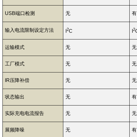
USB端口检测
无
有
2
2
输入电流限制设定方法
I
C
I
运输模式
无
无
工厂模式
无
无
IR压降补偿
无
无
状态输出
无
有
实际充电电流报告
无
无
展频降噪
无
有