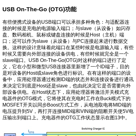
USB On-The-Go (OTG)功能
有些便携式设备的USB端口可以承担多种角色：与适配器连
接的时候是充电的电源输入端口；与slave（从设备）如闪存
盘、数码相机、鼠标或键盘连接的时候是Host（主机）端
口；还可以作为slave（从设备）与PC连接起来进行数据交
换。这样的设计意味着此端口在某些时候是电源输入端，有些
时候又需要向外部连接的设备供电，有些时候就完全是一个
slave端口。USB On-The-Go(OTG)对这样的端口进行了定
义，它在小型和微型USB连接器里新增了一个ID端子，目的
是对设备的Host或slave角色进行标识。在有这样的端口的设
备中，应用处理器通过检测ID端的状态并和连接设备进行通讯
来决定它到底是Host还是slave，也由此决定它是否需要向外
部设备供电。在Host状态下，应用处理器将激活开关模式充
电器件的OTG模式，它将使其在充电时工作在Buck模式下的
MOSFET开关以同步Boost方式工作，从电池取电将MID端的
电压提升到5V，再打开连接MID端和VIN端的阻断开关使5V电
压输出到端口上。充电器件的OTG工作状态显示在图13中。