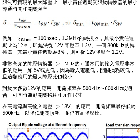
限制可實現的最大降壓比：最小責任週期受限於轉換器的最小
導通時間和開關頻率：
例如，t
= 100nsec，1.2MHz的轉換器，其最小責任週
ON min
期比為12％，即無法從 12V 降壓至 1.2V。一個 800kHz的轉
換器，其最小責任週期為8％，則可從 12V降壓至 1.2V。
非常高頻的降壓轉換器（> 1MHz的）通常用於輸入電壓非常
低的應用，如 5V或更低，因為輸入電壓低，開關損耗較低，
且這類應用的最大降壓比也較小。
對於大多數12V的應用，開關頻率在 500kHz〜800kHz較適
合，可同時兼顧開關損耗和元件尺寸。
在高電流與高輸入電壓（> 18V）的應用，開關頻率最好低於
500kHz，以降低開關損耗，並仍有高降壓比。