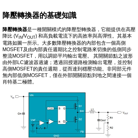
降壓轉換器的基礎知識
降壓轉換器
是一種開關模式的降壓型轉換器，它能提供在高壓
降比 (V
/V
) 和高負載電流下的高效率與高彈性。其基本
IN
OUT
電路如圖一所示。大多數降壓轉換器的內部包含一個高側
MOSFET及由內部責任週期比之控制電路來切換的低側同步
整流MOSFET，用以調節平均輸出電壓。 其開關節點之波形
由外部LC濾波器過濾；透過回授迴路檢測輸出電壓，並控制
高側MOSFET的責任週期，從而達到穩壓功能。非同部元件
無內部低側MOSFET，僅在外部開關節點到地之間連接一個
肖特基二極體。