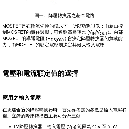
圖一、降壓轉換器之基本電路
MOSFET是在輪流切換的模式下，所以功耗很低；而藉由控
制MOSFET的責任週期，可達到高壓降比 (V
/V
)。內部
IN
OUT
MOSFET的導通電阻 (R
) 會決定降壓轉換器的負載能
DS(ON)
力，而MOSFET的額定電壓則決定其最大輸入電壓。
電壓和電流額定值的選擇
應用之輸入電壓
在挑選合適的降壓轉換器時，首先要考慮的參數是輸入電壓範
圍。立錡的降壓轉換器主要可分為三類：
LV降壓轉換器：輸入電壓 (V
) 範圍為2.5V 至 5.5V
IN