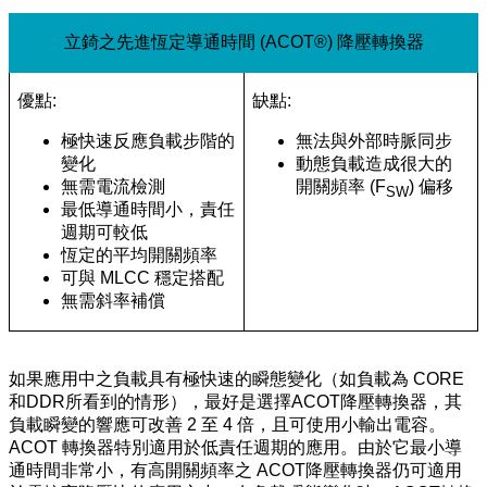
立錡之先進恆定導通時間 (ACOT®) 降壓轉換器
優點:
缺點:
極快速反應負載步階的
無法與外部時脈同步
變化
動態負載造成很大的
無需電流檢測
開關頻率 (F
) 偏移
SW
最低導通時間小，責任
週期可較低
恆定的平均開關頻率
可與 MLCC 穩定搭配
無需斜率補償
如果應用中之負載具有極快速的瞬態變化（如負載為 CORE
和DDR所看到的情形），最好是選擇ACOT降壓轉換器，其
負載瞬變的響應可改善 2 至 4 倍，且可使用小輸出電容。
ACOT 轉換器特別適用於低責任週期的應用。由於它最小導
通時間非常小，有高開關頻率之 ACOT降壓轉換器仍可適用