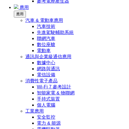
參考電壓產生器
應用
應用
汽車 & 電動車應用
汽車技術
先進駕駛輔助系統
聯網汽車
數位座艙
電動車
通訊與企業級通信應用
數據中心
網路與通訊
電信設備
消費性電子產品
Wi-Fi 7 參考設計
智能家電 & 物聯網
手持式裝置
個人電腦
工業應用
安全監控
電力 & 能源