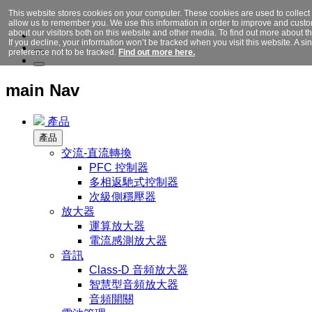
This website stores cookies on your computer. These cookies are used to collect
allow us to remember you. We use this information in order to improve and cust
about our visitors both on this website and other media. To find out more about 
If you decline, your information won’t be tracked when you visit this website. A 
preference not to be tracked.
Find out more here.
main Nav
產品
產品
交流-直流轉換
PFC 控制器
多相返馳式控制器
次級側穩壓器
放大器
運算放大器
電流感測放大器
音訊
Class-D 音頻放大器
智慧型音頻放大器
音頻開關