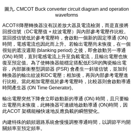
圖九. CMCOT Buck converter circuit diagram and operation
waveforms
ACOT®降壓轉換器沒有誤差放大器及電流檢測，而是直接將
回授信號（DC電壓值 + 紋波電壓）與內部參考電壓作比較。
當回授信號低於參考電壓時，會啟動一個新的固定導通 (ON)
時間，電感電流也因此而上升。若輸出電壓尚未恢復，在一個
很短的遮沒週期 (blanking period) 之後，即會啟動另一導通
(ON) 時間，直到電感電流上升至負載電流，且輸出電壓也恢
復至預定值。為了使轉換器能穩定搭配低ESR的陶瓷輸出電
容，內部脈衝整型調節器 (PSR) 會產生一斜坡信號，並加到
轉換器的輸出紋波和DC電壓；相加後，再與內部參考電壓進
行比較。當此相加電壓低於參考電壓時，比較器則會啟動導通
時間產生器 (ON Time Generator)。
輸出電壓突然下降會立即啟動新的導通 (ON) 時間，且只要輸
出電壓尚未恢復，此轉換器可連續地啟動導通 (ON)時間，因
此ACOT 架構能極快速地反應負載的瞬態變化。
內建特殊的鎖頻迴路系統會慢慢調整導通時間，以調節平均開
關頻率至預定頻率。