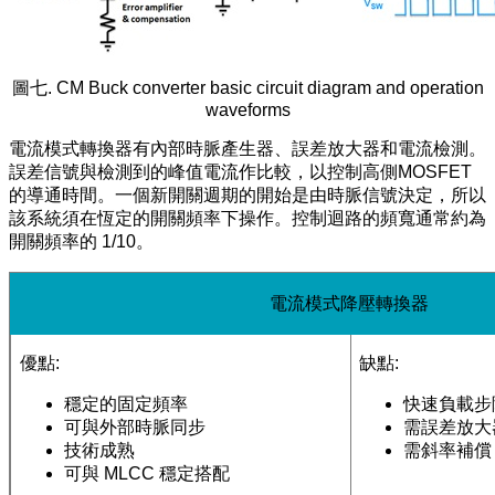
圖七. CM Buck converter basic circuit diagram and operation
waveforms
電流模式轉換器有內部時脈產生器、誤差放大器和電流檢測。
誤差信號與檢測到的峰值電流作比較，以控制高側MOSFET
的導通時間。一個新開關週期的開始是由時脈信號決定，所以
該系統須在恆定的開關頻率下操作。控制迴路的頻寬通常約為
開關頻率的 1/10。
電流模式降壓轉換器
優點:
缺點:
穩定的固定頻率
快速負載步
可與外部時脈同步
需誤差放大
技術成熟
需斜率補償
可與 MLCC 穩定搭配