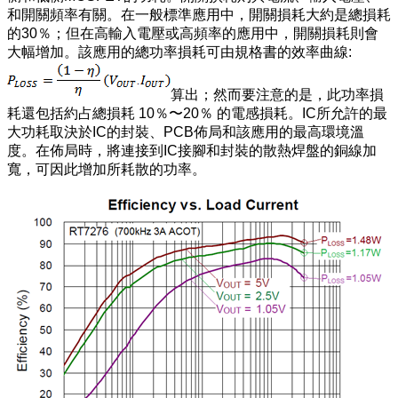
和開關頻率有關。在一般標準應用中，開關損耗大約是總損耗
的30％；但在高輸入電壓或高頻率的應用中，開關損耗則會
大幅增加。該應用的總功率損耗可由規格書的效率曲線:
算出；然而要注意的是，此功率損
耗還包括約占總損耗 10％〜20％ 的電感損耗。IC所允許的最
大功耗取決於IC的封裝、PCB佈局和該應用的最高環境溫
度。在佈局時，將連接到IC接腳和封裝的散熱焊盤的銅線加
寬，可因此增加所耗散的功率。