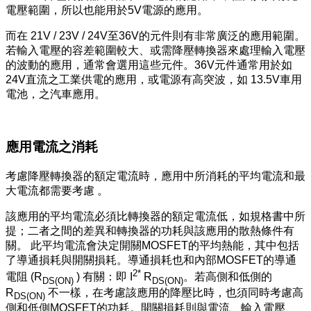
電壓範圍，所以也能用於5V電源的應用。
而在 21V / 23V / 24V至36V的元件則有非常廣泛的應用範圍。
若輸入電壓的容差範圍較大、或需降壓轉換器來處理輸入電壓
的波動的應用，通常會選用這些元件。36V元件通常用於如
24V直流之工業供電的應用，或電源有高突波，如 13.5V車用
電池，之汽車應用。
應用電流之消耗
考慮降壓轉換器的額定電流時，應用中所消耗的平均電流和最
大電流都需要考慮 。
該應用的平均電流必須比轉換器的額定電流低，如規格書中所
提；二者之間的差異和轉換器的功耗與該應用的散熱條件有
關。 此平均電流會決定開關MOSFET的平均熱能，其中包括
了導通損耗與開關損耗。導通損耗也和內部MOSFET的導通
2*
電阻 (R
) 有關：即 I
R
。若高側和低側的
DS(ON)
DS(ON)
R
不一樣，在考慮該應用的降壓比時，也須同時考慮高
DS(ON)
側和低側MOSFET的功耗。開關損耗則與電流、輸入電壓、