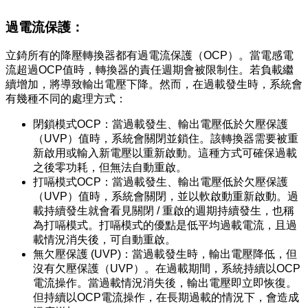
過電流保護：
立錡所有的降壓轉換器都有過電流保護（OCP）。當電感電
流超過OCP值時，轉換器的責任週期會被限制住。若負載繼
續增加，將導致輸出電壓下降。然而，在過載發生時，系統會
有幾種不同的處理方式：
閉鎖模式OCP：當過載發生、輸出電壓低於欠壓保護
（UVP）值時，系統會關閉並鎖住。該轉換器需要被重
新啟用或輸入新電壓以重新啟動。這種方式可確保過載
之後零功耗，但無法自動重啟。
打嗝模式OCP：當過載發生、輸出電壓低於欠壓保護
（UVP）值時，系統會關閉，並以軟啟動重新啟動。過
載持續發生就會看見關閉 / 重啟的週期持續發生，也稱
為打嗝模式。打嗝模式的優點是低平均過載電流，且過
載情況消失後，可自動重啟。
無欠壓保護 (UVP)：當過載發生時，輸出電壓降低，但
沒有欠壓保護（UVP）。在過載期間，系統持續以OCP
電流操作。當過載情況消失後，輸出電壓即立即恢復。
但持續以OCP電流操作，在長期過載的情況下，會造成