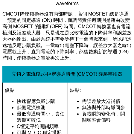
waveforms
CMCOT降壓轉換器沒有內部時脈，高側 MOSFET 總是導通
一預定的固定導通 (ON) 時間，而調節責任週期則是藉由改變
高側 MOSFET 的關斷 (OFF) 時間。CMCOT 轉換器也有電流
檢測及誤差放大器，只是現在是比較電流的下降斜率和誤差放
大器的輸出。由於系統不需要等待下一個時脈來到，所以能迅
速地反應步階負載。一當輸出電壓下降時，誤差放大器之輸出
電壓就上升，直到電流的下降斜率，然後啟動新的導通 (ON)
時間，使轉換器之電流再次上升。
立錡之電流模式-恆定導通時間 (CMCOT) 降壓轉換器
優點:
缺點:
快速響應負載步階
需誤差放大器補償
低側電流檢測
無法與外部時脈同步
最低導通時間小，責任
負載瞬態變化時，開
週期可較低
關頻率會偏移
C恆定平均開關頻率
可與 MLCC 穩定搭配