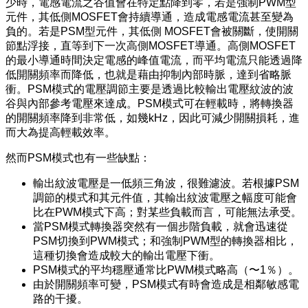
少時，電感電流之谷值會在特定點降到零，若是強制PWM型
元件，其低側MOSFET會持續導通，造成電感電流甚至變為
負的。若是PSM型元件，其低側 MOSFET會被關斷，使開關
節點浮接，直等到下一次高側MOSFET導通。高側MOSFET
的最小導通時間決定電感的峰值電流，而平均電流只能透過降
低開關頻率而降低，也就是藉由抑制內部時脈，達到省略脈
衝。PSM模式的電壓調節主要是透過比較輸出電壓紋波的波
谷與內部參考電壓來達成。PSM模式可在輕載時，將轉換器
的開關頻率降到非常低，如幾kHz，因此可減少開關損耗，進
而大為提高輕載效率。
然而PSM模式也有一些缺點：
輸出紋波電壓是一低頻三角波，很難濾波。若根據PSM
調節的模式和其元件值，其輸出紋波電壓之幅度可能會
比在PWM模式下高；對某些負載而言，可能無法承受。
當PSM模式轉換器突然有一個步階負載，就會迅速從
PSM切換到PWM模式；和強制PWM型的轉換器相比，
這種切換會造成較大的輸出電壓下衝。
PSM模式的平均穩壓通常比PWM模式略高（〜1％）。
由於開關頻率可變，PSM模式有時會造成是相鄰敏感電
路的干擾。