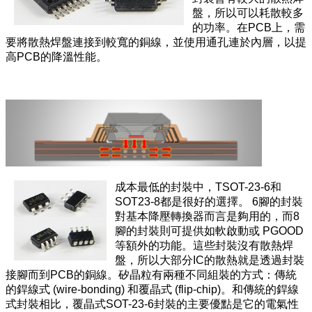
盤，所以可以耗散較多
的功率。在PCB上，需
要將散熱焊盤連接到較寬的銅線，並使用通孔連於內層，以提
高PCB的降溫性能。
成本最低的封裝中，TSOT-23-6和
SOT23-8都是很好的選擇。 6腳的封裝
對基本降壓轉換器而言是夠用的，而8
腳的封裝則可提供如軟啟動或 PGOOD
等額外的功能。這些封裝沒有散熱焊
盤，所以大部分IC的散熱就是透過封裝
接腳而到PCB的銅線。矽晶粒有兩種不同組裝的方式：傳統
的銲線式 (wire-bonding) 和覆晶式 (flip-chip)。和傳統的銲線
式封裝相比，覆晶式SOT-23-6封裝的主要優點是它的電氣性