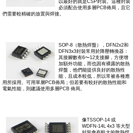
以最好的就是CSP封裝。這種封裝
必須配合使用多層PCB佈局，且它
們需要較精確的放置與焊接。
SOP-8（散熱焊盤），DFN2x2和
DFN3x3封裝常用於降壓轉換器：
其接腳數有6〜12支接腳，方便增
加額外功能，而也因有裸露的散熱
焊盤，他們能提供良好的散熱性
能，且成本較低，所以常被各種應
用所採用。可用單層PCB佈局；但若要有較好的散熱性能和
電氣性能，則建議使用多層PCB 佈局。
像TSSOP-14 或
WDFN-14L 4x3 等大型
封裝會有較大的散熱焊