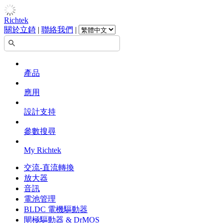
Richtek
關於立錡
|
聯絡我們
|
產品
應用
設計支持
參數搜尋
My Richtek
交流-直流轉換
放大器
音訊
電池管理
BLDC 電機驅動器
閘極驅動器 & DrMOS