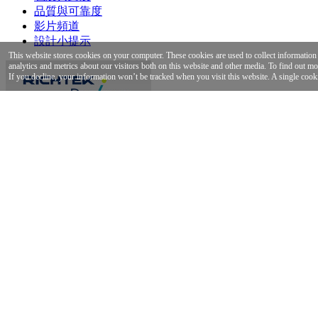
品質與可靠度
影片頻道
設計小提示
This website stores cookies on your computer. These cookies are used to collect informatio
analytics and metrics about our visitors both on this website and other media. To find out m
If you decline, your information won’t be tracked when you visit this website. A single cook
Parametric Search
Hi,
[please login]
登入
/
註冊