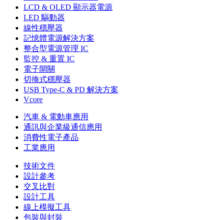
LCD & OLED 顯示器電源
LED 驅動器
線性穩壓器
記憶體電源解決方案
整合型電源管理 IC
監控 & 重置 IC
電子開關
切換式穩壓器
USB Type-C & PD 解決方案
Vcore
汽車 & 電動車應用
通訊與企業級通信應用
消費性電子產品
工業應用
技術文件
設計參考
交叉比對
設計工具
線上模擬工具
包裝與封裝