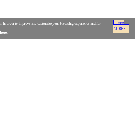
ion in order to improve and customize your browsing experience and for
同意
AGREE
here.