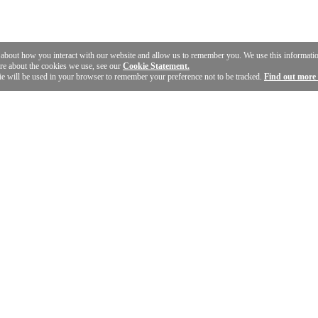
n about how you interact with our website and allow us to remember you. We use this informat
ore about the cookies we use, see our
Cookie Statement.
ie will be used in your browser to remember your preference not to be tracked.
Find out more 