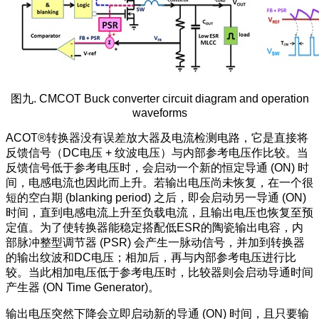
图九. CMCOT Buck converter circuit diagram and operation
waveforms
ACOT®转换器没有误差放大器及电流检测电路，它是直接将
反馈信号（DC电压 + 纹波电压）与内部参考电压作比较。当
反馈信号低于参考电压时，会启动一个新的恒定导通 (ON) 时
间，电感电流也因此而上升。若输出电压尚未恢复，在一个很
短的空白期 (blanking period) 之后，即会启动另一导通 (ON)
时间，直到电感电流上升至负载电流，且输出电压也恢复至预
定值。为了使转换器能稳定搭配低ESR的陶瓷输出电容，内
部脉冲整型调节器 (PSR) 会产生一脉动信号，并加到转换器
的输出纹波和DC电压；相加后，再与内部参考电压进行比
较。当此相加电压低于参考电压时，比较器则会启动导通时间
产生器 (ON Time Generator)。
输出电压突然下降会立即启动新的导通 (ON) 时间，且只要输