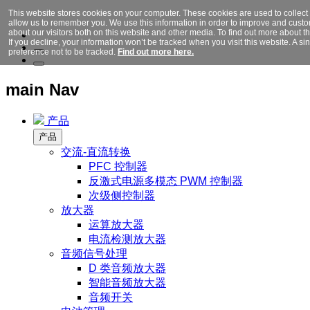
This website stores cookies on your computer. These cookies are used to collect
allow us to remember you. We use this information in order to improve and cust
about our visitors both on this website and other media. To find out more about 
If you decline, your information won’t be tracked when you visit this website. A 
preference not to be tracked.
Find out more here.
main Nav
产品
产品
交流-直流转换
PFC 控制器
反激式电源多模态 PWM 控制器
次级侧控制器
放大器
运算放大器
电流检测放大器
音频信号处理
D 类音频放大器
智能音频放大器
音频开关