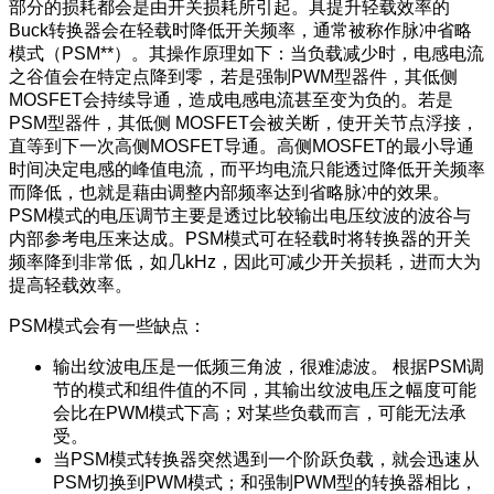
部分的损耗都会是由开关损耗所引起。具提升轻载效率的
Buck转换器会在轻载时降低开关频率，通常被称作脉冲省略
模式（PSM**）。其操作原理如下：当负载减少时，电感电流
之谷值会在特定点降到零，若是强制PWM型器件，其低侧
MOSFET会持续导通，造成电感电流甚至变为负的。若是
PSM型器件，其低侧 MOSFET会被关断，使开关节点浮接，
直等到下一次高侧MOSFET导通。高侧MOSFET的最小导通
时间决定电感的峰值电流，而平均电流只能透过降低开关频率
而降低，也就是藉由调整内部频率达到省略脉冲的效果。
PSM模式的电压调节主要是透过比较输出电压纹波的波谷与
内部参考电压来达成。PSM模式可在轻载时将转换器的开关
频率降到非常低，如几kHz，因此可减少开关损耗，进而大为
提高轻载效率。
PSM模式会有一些缺点：
输出纹波电压是一低频三角波，很难滤波。 根据PSM调
节的模式和组件值的不同，其输出纹波电压之幅度可能
会比在PWM模式下高；对某些负载而言，可能无法承
受。
当PSM模式转换器突然遇到一个阶跃负载，就会迅速从
PSM切换到PWM模式；和强制PWM型的转换器相比，